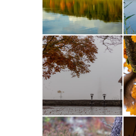
ALMIS?
TALVEKS TULEB VARUD TEHA!
PÕLEVAD
HÄÄLI: 14
HÄÄLI: 35
VAHUTORT NÕMMEVESKIL
66KYLM?
HÄÄLI: 8
HÄÄLI: 19