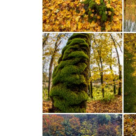
SÜGIS MUKRI RABAS
UDUNE HOMM
HÄÄLI: 8
HÄÄLI: 44
SÜGISENE TOOMEMÄGI
SUVINE SÜGIS
HÄÄLI: 10
HÄÄLI: 4