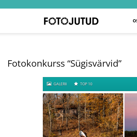
Fotojutud
O
Fotokonkurss “Sügisvärvid”
GALERII
TOP 10
SÜGIS ON PIMEDUSE VÄRVI
SÜGIS KODUAI
HÄÄLI: 19
HÄÄLI: 6