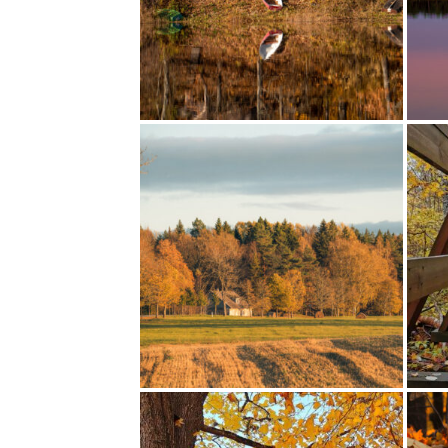
SÜGISENE LOOJANG.
ÕHTUNE SÖÖ
HÄÄLI: 28
HÄÄLI: 19
SÜGIS SUVILAS II
LOOJANG LÄBI
HÄÄLI: 13
HÄÄLI: 8