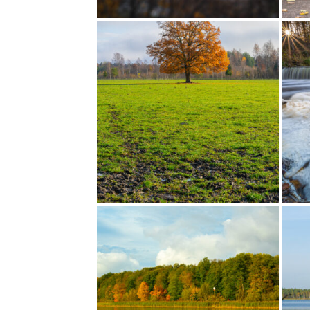
ÜLES!
SÜGISVEED
HÄÄLI: 11
HÄÄLI: 11
KADRIORG II
SIGRI-MIGRI 
HÄÄLI: 13
HÄÄLI: 15