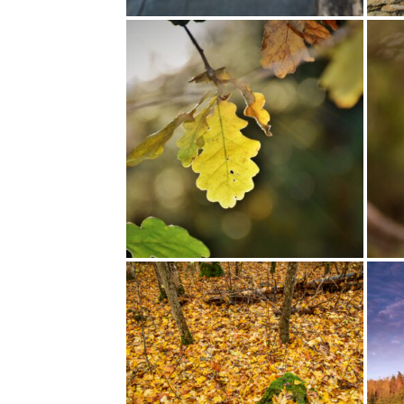
PUUOKSAD TERVITAVAD OJA
VALGUSE JUH
HÄÄLI: 9
HÄÄLI: 6
VADES
SOOJA SÜGISPÄEVA NÄGU
VAHER
HÄÄLI: 19
HÄÄLI: 4