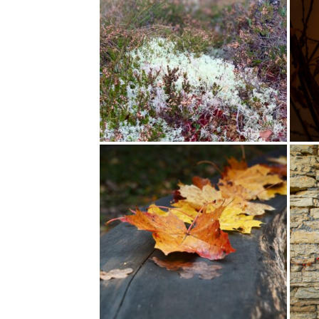
KEERUTATUD
SÜGISE LOOMI
HÄÄLI: 16
HÄÄLI: 7