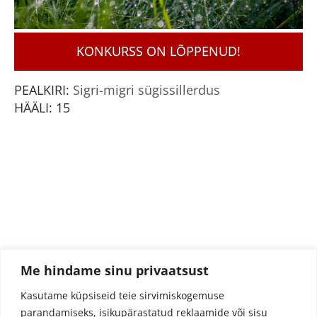
KONKURSS ON LÕPPENUD!
PEALKIRI:
Sigri-migri sügissillerdus
HÄÄLI:
15
Me hindame sinu privaatsust
Kasutame küpsiseid teie sirvimiskogemuse
parandamiseks, isikupärastatud reklaamide või sisu