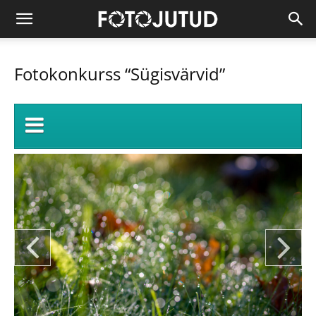
Fotokonkurss “Sügisvärvid”