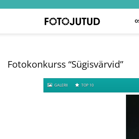
Fotojutud
O
Fotokonkurss “Sügisvärvid”
GALERII
TOP 10