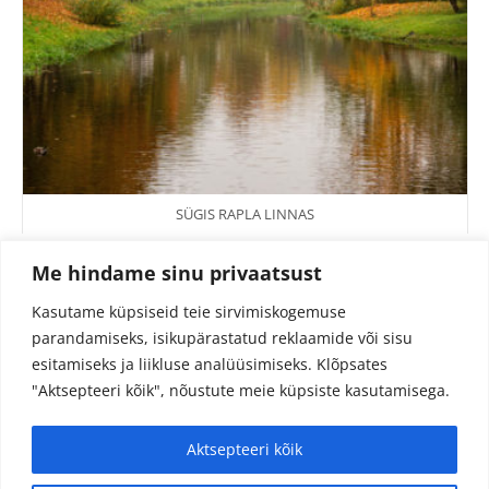
SÜGIS RAPLA LINNAS
Me hindame sinu privaatsust
Kasutame küpsiseid teie sirvimiskogemuse
parandamiseks, isikupärastatud reklaamide või sisu
esitamiseks ja liikluse analüüsimiseks.
Klõpsates
"Aktsepteeri kõik", nõustute meie küpsiste kasutamisega.
Aktsepteeri kõik
© 2024 Fotojutud OÜ
Reg.nr. 14827097