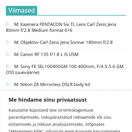
Viimased
M: Kaamera PENTACON Six TL Lens Carl Zeiss Jena
80mm f/2.8 Medium format 6×6
M: Objektiiv Carl Zeiss Jena Sonnar 180mm f/2.8
M: Canon RF 135 f/1.8 L IS USM
M: Sony FE SEL100400GM 100-400mm, F/4.5-5.6 GM
OSS (uueväärne)
M: Nikon Z8 Mirrorless DSLR body kit
Me hindame sinu privaatsust
Kasutame küpsiseid teie sirvimiskogemuse
parandamiseks, isikupärastatud reklaamide või sisu
esitamiseks ja liikluse analüüsimiseks.
Klõpsates
"Aktsepteeri kõik", nõustute meie küpsiste kasutamisega.