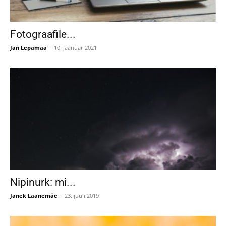
Fotograafile...
Jan Lepamaa
-
10. jaanuar 2021
Nipinurk: mi...
Janek Laanemäe
-
23. juuli 2019