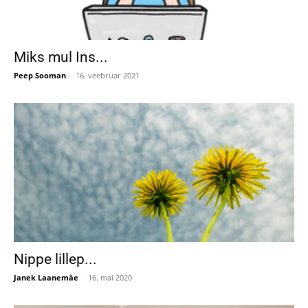
Miks mul Ins...
Peep Sooman
-
16. veebruar 2021
Nippe lillep...
Janek Laanemäe
-
16. mai 2020