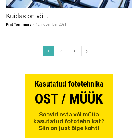
Kuidas on võ...
Priit Tammjärv
-
13. november 2021
1
2
3