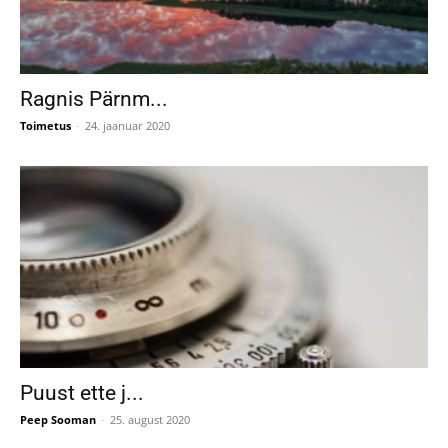
Ragnis Pärnm...
Toimetus
-
24. jaanuar 2020
Puust ette j...
Peep Sooman
-
25. august 2020