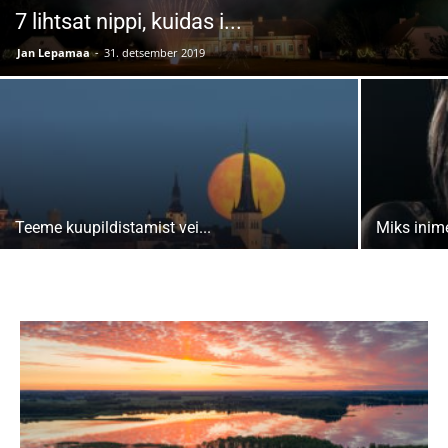
7 lihtsat nippi, kuidas i...
Jan Lepamaa
-
31. detsember 2019
Teeme kuupildistamist vei...
Miks inimes