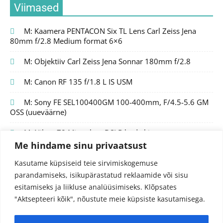
Viimased
M: Kaamera PENTACON Six TL Lens Carl Zeiss Jena
80mm f/2.8 Medium format 6×6
M: Objektiiv Carl Zeiss Jena Sonnar 180mm f/2.8
M: Canon RF 135 f/1.8 L IS USM
M: Sony FE SEL100400GM 100-400mm, F/4.5-5.6 GM
OSS (uueväärne)
M: Nikon Z8 Mirrorless DSLR body kit
Me hindame sinu privaatsust
Kasutame küpsiseid teie sirvimiskogemuse
parandamiseks, isikupärastatud reklaamide või sisu
esitamiseks ja liikluse analüüsimiseks.
Klõpsates
"Aktsepteeri kõik", nõustute meie küpsiste kasutamisega.