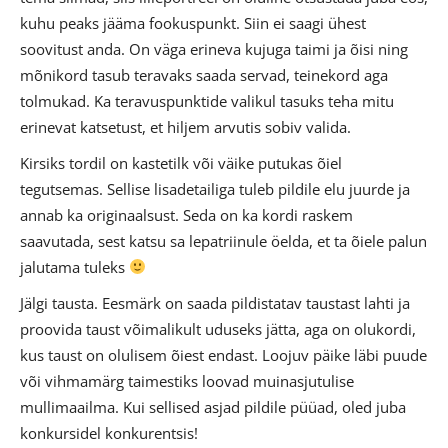
kuhu peaks jääma fookuspunkt. Siin ei saagi ühest
soovitust anda. On väga erineva kujuga taimi ja õisi ning
mõnikord tasub teravaks saada servad, teinekord aga
tolmukad. Ka teravuspunktide valikul tasuks teha mitu
erinevat katsetust, et hiljem arvutis sobiv valida.
Kirsiks tordil on kastetilk või väike putukas õiel
tegutsemas. Sellise lisadetailiga tuleb pildile elu juurde ja
annab ka originaalsust. Seda on ka kordi raskem
saavutada, sest katsu sa lepatriinule öelda, et ta õiele palun
jalutama tuleks
Jälgi tausta. Eesmärk on saada pildistatav taustast lahti ja
proovida taust võimalikult uduseks jätta, aga on olukordi,
kus taust on olulisem õiest endast. Loojuv päike läbi puude
või vihmamärg taimestiks loovad muinasjutulise
mullimaailma. Kui sellised asjad pildile püüad, oled juba
konkursidel konkurentsis!