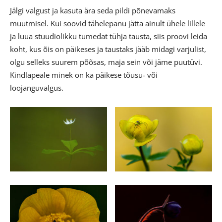
Jälgi valgust ja kasuta ära seda pildi põnevamaks
muutmisel. Kui soovid tähelepanu jätta ainult ühele lillele
ja luua stuudiolikku tumedat tühja tausta, siis proovi leida
koht, kus õis on päikeses ja taustaks jääb midagi varjulist,
olgu selleks suurem põõsas, maja sein või jäme puutüvi.
Kindlapeale minek on ka päikese tõusu- või
loojanguvalgus.