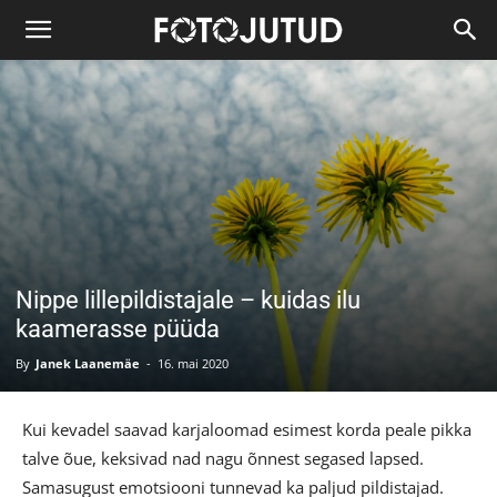
Nippe lillepildistajale – kuidas ilu
kaamerasse püüda
By
Janek Laanemäe
-
16. mai 2020
Kui kevadel saavad karjaloomad esimest korda peale pikka
talve õue, keksivad nad nagu õnnest segased lapsed.
Samasugust emotsiooni tunnevad ka paljud pildistajad.