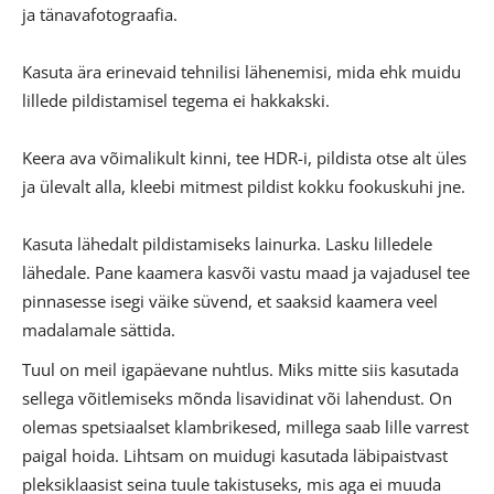
ja tänavafotograafia.
Kasuta ära erinevaid tehnilisi lähenemisi, mida ehk muidu
lillede pildistamisel tegema ei hakkakski.
Keera ava võimalikult kinni, tee HDR-i, pildista otse alt üles
ja ülevalt alla, kleebi mitmest pildist kokku fookuskuhi jne.
Kasuta lähedalt pildistamiseks lainurka. Lasku lilledele
lähedale. Pane kaamera kasvõi vastu maad ja vajadusel tee
pinnasesse isegi väike süvend, et saaksid kaamera veel
madalamale sättida.
Tuul on meil igapäevane nuhtlus. Miks mitte siis kasutada
sellega võitlemiseks mõnda lisavidinat või lahendust. On
olemas spetsiaalset klambrikesed, millega saab lille varrest
paigal hoida. Lihtsam on muidugi kasutada läbipaistvast
pleksiklaasist seina tuule takistuseks, mis aga ei muuda