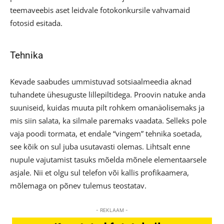
teemaveebis aset leidvale fotokonkursile vahvamaid
fotosid esitada.
Tehnika
Kevade saabudes ummistuvad sotsiaalmeedia aknad
tuhandete ühesuguste lillepiltidega. Proovin natuke anda
suuniseid, kuidas muuta pilt rohkem omanäolisemaks ja
mis siin salata, ka silmale paremaks vaadata. Selleks pole
vaja poodi tormata, et endale “vingem” tehnika soetada,
see kõik on sul juba usutavasti olemas. Lihtsalt enne
nupule vajutamist tasuks mõelda mõnele elementaarsele
asjale. Nii et olgu sul telefon või kallis profikaamera,
mõlemaga on põnev tulemus teostatav.
- REKLAAM -