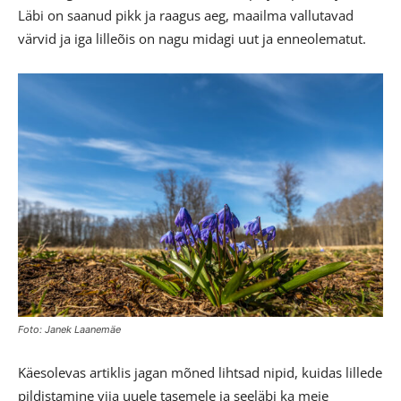
Läbi on saanud pikk ja raagus aeg, maailma vallutavad
värvid ja iga lilleõis on nagu midagi uut ja enneolematut.
Foto: Janek Laanemäe
Käesolevas artiklis jagan mõned lihtsad nipid, kuidas lillede
pildistamine viia uuele tasemele ja seeläbi ka meie