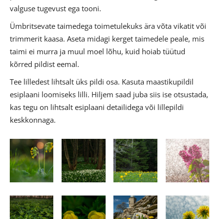
valguse tugevust ega tooni.
Ümbritsevate taimedega toimetulekuks ära võta vikatit või
trimmerit kaasa. Aseta midagi kerget taimedele peale, mis
taimi ei murra ja muul moel lõhu, kuid hoiab tüütud
kõrred pildist eemal.
Tee lilledest lihtsalt üks pildi osa. Kasuta maastikupildil
esiplaani loomiseks lilli. Hiljem saad juba siis ise otsustada,
kas tegu on lihtsalt esiplaani detailidega või lillepildi
keskkonnaga.