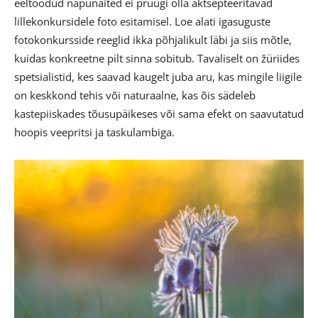
eeltoodud näpunäited ei pruugi olla aktsepteeritavad
lillekonkursidele foto esitamisel. Loe alati igasuguste
fotokonkursside reeglid ikka põhjalikult läbi ja siis mõtle,
kuidas konkreetne pilt sinna sobitub. Tavaliselt on žüriides
spetsialistid, kes saavad kaugelt juba aru, kas mingile liigile
on keskkond tehis või naturaalne, kas õis sädeleb
kastepiiskades tõusupäikeses või sama efekt on saavutatud
hoopis veepritsi ja taskulambiga.