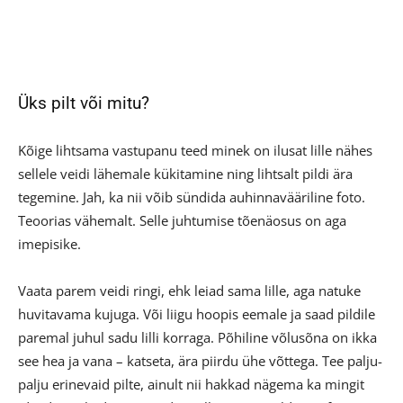
Üks pilt või mitu?
Kõige lihtsama vastupanu teed minek on ilusat lille nähes
sellele veidi lähemale kükitamine ning lihtsalt pildi ära
tegemine. Jah, ka nii võib sündida auhinnavääriline foto.
Teoorias vähemalt. Selle juhtumise tõenäosus on aga
imepisike.
Vaata parem veidi ringi, ehk leiad sama lille, aga natuke
huvitavama kujuga. Või liigu hoopis eemale ja saad pildile
paremal juhul sadu lilli korraga. Põhiline võlusõna on ikka
see hea ja vana – katseta, ära piirdu ühe võttega. Tee palju-
palju erinevaid pilte, ainult nii hakkad nägema ka mingit