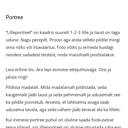
Portree
“Lilleportreel” on kaadris suurelt 1-2-3 lille ja taust on taga
udune. Nagu perepilt. Proovi aga anda sellele pildile mingi
oma nõks või lisaväärtus. Foto võiks ju erineda kuidagi
nendest sadadest teistest, mida massiliselt postitatakse.
Leia eriline õis. Ära lepi esimese ettejuhtuvaga. Otsi ja
jaluta ringi!
Pildista madalalt. Mida madalamalt pildistada, seda
kaugemale jääb taust ja seda pehmemalt ja udusemalt see
ka pildile joonistub. Arvesta, et lahtisema avaga saab
udusema tausta, aga seda vähem jääb teravat ala ka lillele.
Kui inimese portree puhul on oluline saada fookusesse
tema silmad, siis lilleportreel on oluline otsustada juba eos,