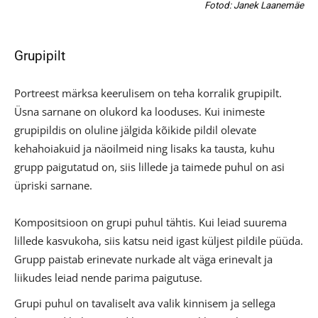
Fotod: Janek Laanemäe
Grupipilt
Portreest märksa keerulisem on teha korralik grupipilt.
Üsna sarnane on olukord ka looduses. Kui inimeste
grupipildis on oluline jälgida kõikide pildil olevate
kehahoiakuid ja näoilmeid ning lisaks ka tausta, kuhu
grupp paigutatud on, siis lillede ja taimede puhul on asi
üpriski sarnane.
Kompositsioon on grupi puhul tähtis. Kui leiad suurema
lillede kasvukoha, siis katsu neid igast küljest pildile püüda.
Grupp paistab erinevate nurkade alt väga erinevalt ja
liikudes leiad nende parima paigutuse.
Grupi puhul on tavaliselt ava valik kinnisem ja sellega