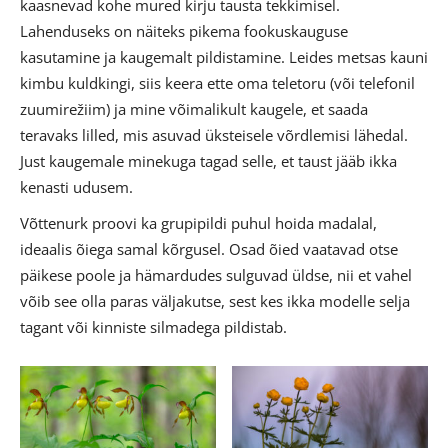
kaasnevad kohe mured kirju tausta tekkimisel.
Lahenduseks on näiteks pikema fookuskauguse
kasutamine ja kaugemalt pildistamine. Leides metsas kauni
kimbu kuldkingi, siis keera ette oma teletoru (või telefonil
zuumirežiim) ja mine võimalikult kaugele, et saada
teravaks lilled, mis asuvad üksteisele võrdlemisi lähedal.
Just kaugemale minekuga tagad selle, et taust jääb ikka
kenasti udusem.
Võttenurk proovi ka grupipildi puhul hoida madalal,
ideaalis õiega samal kõrgusel. Osad õied vaatavad otse
päikese poole ja hämardudes sulguvad üldse, nii et vahel
võib see olla paras väljakutse, sest kes ikka modelle selja
tagant või kinniste silmadega pildistab.