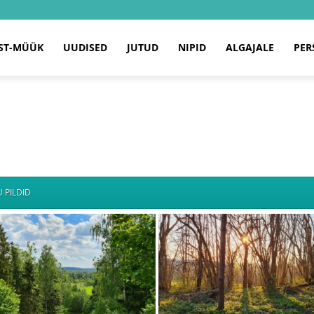
ST-MÜÜK
UUDISED
JUTUD
NIPID
ALGAJALE
PER
 PILDID
EVAD!