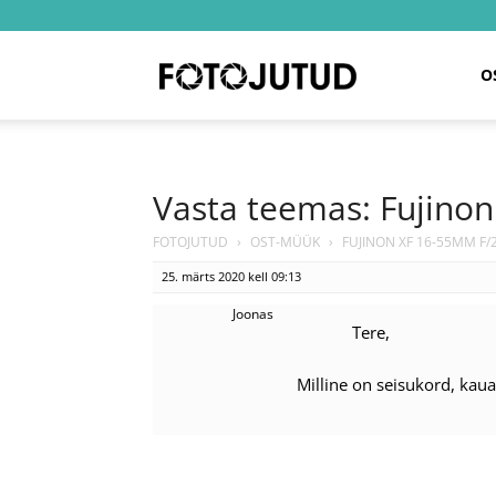
Fotojutud
O
Vasta teemas: Fujino
FOTOJUTUD
›
OST-MÜÜK
›
FUJINON XF 16-55MM F/2
25. märts 2020 kell 09:13
Joonas
Tere,
Milline on seisukord, kaua