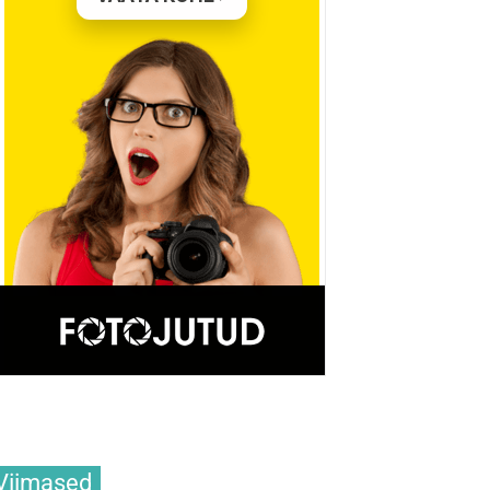
Viimased