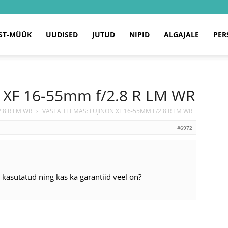
ST-MÜÜK
UUDISED
JUTUD
NIPID
ALGAJALE
PER
n XF 16-55mm f/2.8 R LM WR
.8 R LM WR
›
VASTA TEEMAS: FUJINON XF 16-55MM F/2.8 R LM WR
#6972
 kasutatud ning kas ka garantiid veel on?