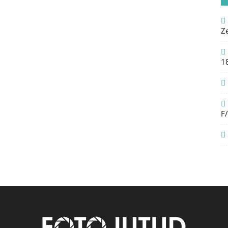
Z
1
F