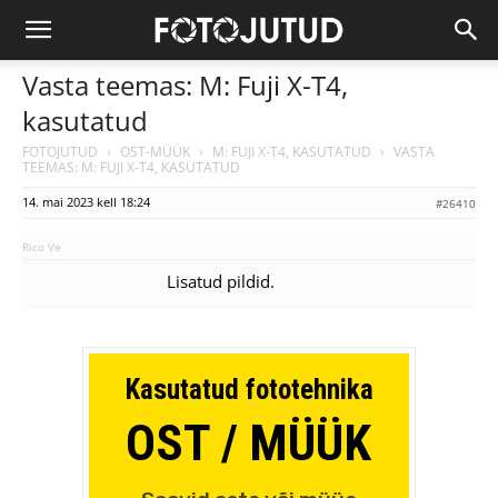
Vasta teemas: M: Fuji X-T4,
kasutatud
FOTOJUTUD
›
OST-MÜÜK
›
M: FUJI X-T4, KASUTATUD
›
VASTA
TEEMAS: M: FUJI X-T4, KASUTATUD
14. mai 2023 kell 18:24
#26410
Rico Ve
Lisatud pildid.