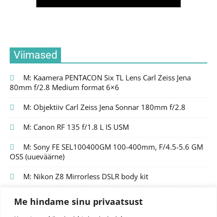
Viimased
M: Kaamera PENTACON Six TL Lens Carl Zeiss Jena
80mm f/2.8 Medium format 6×6
M: Objektiiv Carl Zeiss Jena Sonnar 180mm f/2.8
M: Canon RF 135 f/1.8 L IS USM
M: Sony FE SEL100400GM 100-400mm, F/4.5-5.6 GM
OSS (uueväärne)
M: Nikon Z8 Mirrorless DSLR body kit
Me hindame sinu privaatsust