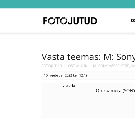
Fotojutud
O
Vasta teemas: M: Sony
FOTOJUTUD
›
OST-MÜÜK
›
M: SONY A6000 KERE, 
10. veebruar 2022 kell 12:19
victoria
On kaamera (SONY)