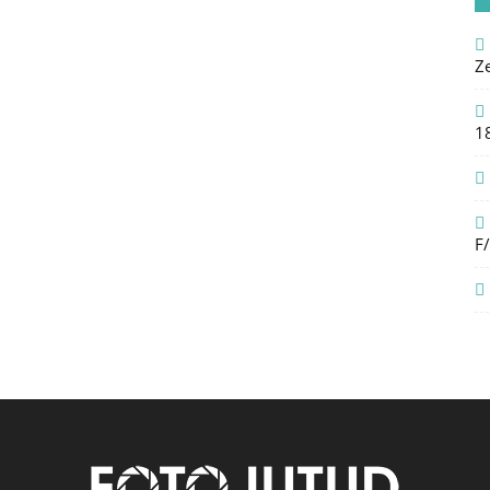
Z
1
F