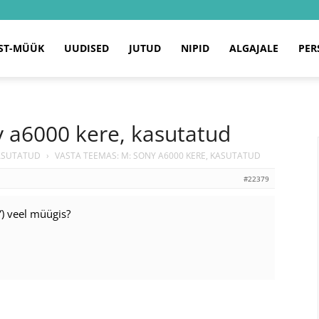
ST-MÜÜK
UUDISED
JUTUD
NIPID
ALGAJALE
PER
 a6000 kere, kasutatud
KASUTATUD
›
VASTA TEEMAS: M: SONY A6000 KERE, KASUTATUD
#22379
 veel müügis?