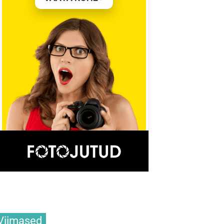
Viimased