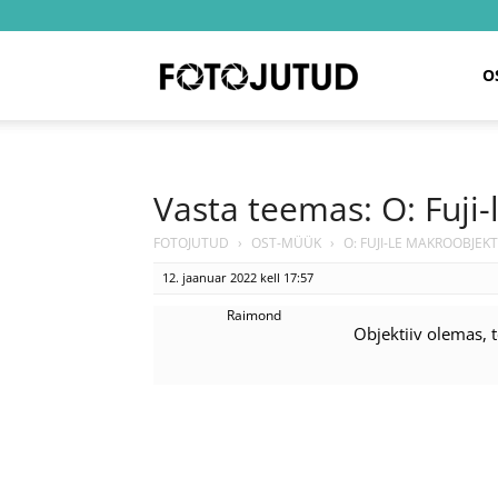
Fotojutud
O
Vasta teemas: O: Fuji-
FOTOJUTUD
›
OST-MÜÜK
›
O: FUJI-LE MAKROOBJEKTI
12. jaanuar 2022 kell 17:57
Raimond
Objektiiv olemas, 