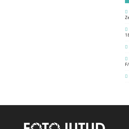
Z
1
F