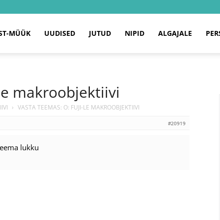
ST-MÜÜK
UUDISED
JUTUD
NIPID
ALGAJALE
PER
le makroobjektiivi
IVI
›
VASTA TEEMAS: O: FUJI-LE MAKROOBJEKTIIVI
#20919
teema lukku