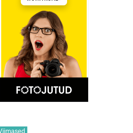
Viimased