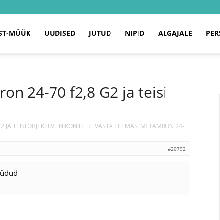
ST-MÜÜK
UUDISED
JUTUD
NIPID
ALGAJALE
PER
on 24-70 f2,8 G2 ja teisi
 JA TEISI OBJEKTIIVE NIKONILE
›
VASTA TEEMAS: M: TAMRON 24-
#20792
üüdud