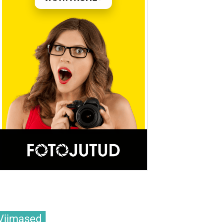
Viimased