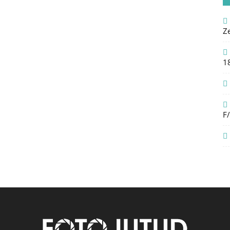
Z
1
F