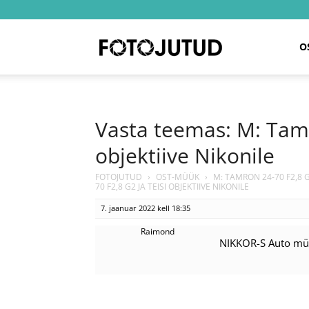
Fotojutud
O
Vasta teemas: M: Tamr
objektiive Nikonile
FOTOJUTUD
›
OST-MÜÜK
›
M: TAMRON 24-70 F2,8 G2
70 F2,8 G2 JA TEISI OBJEKTIIVE NIKONILE
7. jaanuar 2022 kell 18:35
Raimond
NIKKOR-S Auto m