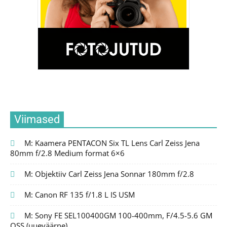
Viimased
M: Kaamera PENTACON Six TL Lens Carl Zeiss Jena
80mm f/2.8 Medium format 6×6
M: Objektiiv Carl Zeiss Jena Sonnar 180mm f/2.8
M: Canon RF 135 f/1.8 L IS USM
M: Sony FE SEL100400GM 100-400mm, F/4.5-5.6 GM
OSS (uueväärne)