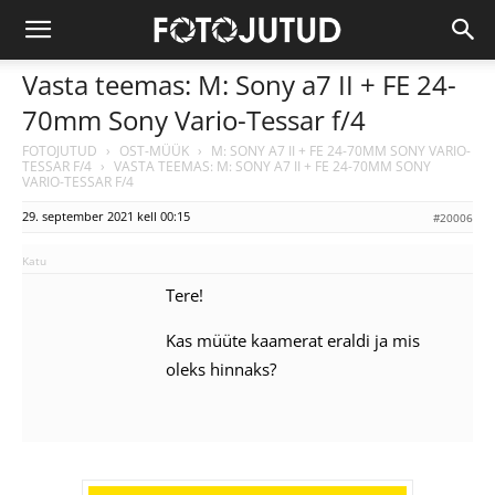
Vasta teemas: M: Sony a7 II + FE 24-
70mm Sony Vario-Tessar f/4
FOTOJUTUD
›
OST-MÜÜK
›
M: SONY A7 II + FE 24-70MM SONY VARIO-
TESSAR F/4
›
VASTA TEEMAS: M: SONY A7 II + FE 24-70MM SONY
VARIO-TESSAR F/4
29. september 2021 kell 00:15
#20006
Katu
Tere!
Kas müüte kaamerat eraldi ja mis
oleks hinnaks?