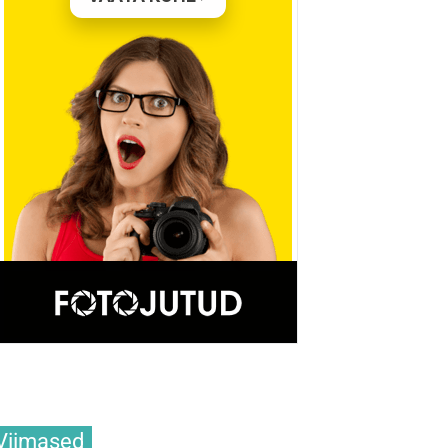
Viimased