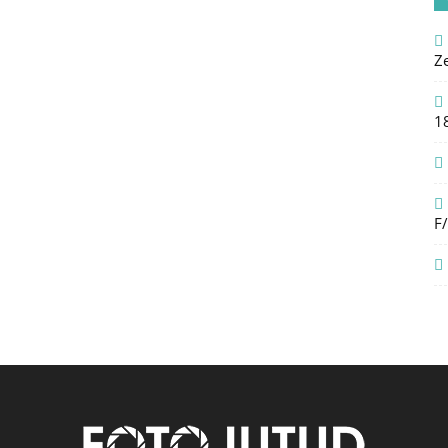
Z
1
F