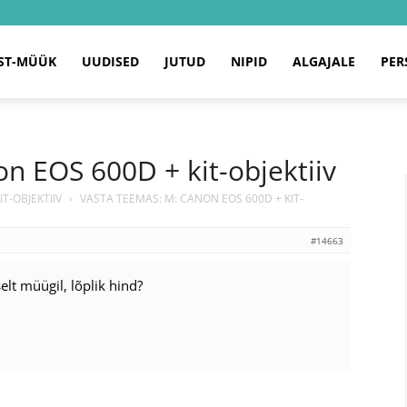
ST-MÜÜK
UUDISED
JUTUD
NIPID
ALGAJALE
PER
n EOS 600D + kit-objektiiv
T-OBJEKTIIV
›
VASTA TEEMAS: M: CANON EOS 600D + KIT-
#14663
lt müügil, lõplik hind?