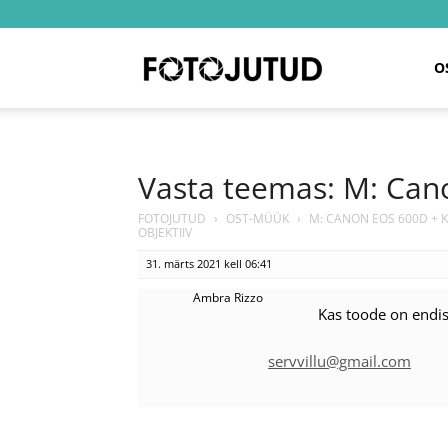
Fotojutud
O
Vasta teemas: M: Cano
FOTOJUTUD
›
OST-MÜÜK
›
M: CANON EOS 600D + KI
OBJEKTIIV
31. märts 2021 kell 06:41
Ambra Rizzo
Kas toode on endise
servvillu@gmail.com