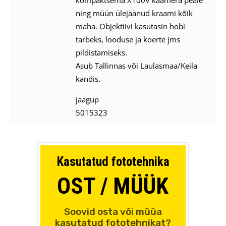
kompaktsema X100V kaamera peale
ning müün ülejäänud kraami kõik
maha. Objektiivi kasutasin hobi
tarbeks, looduse ja koerte jms
pildistamiseks.
Asub Tallinnas või Laulasmaa/Keila
kandis.
jaagup
5015323