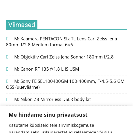
Viimased
M: Kaamera PENTACON Six TL Lens Carl Zeiss Jena
80mm f/2.8 Medium format 6×6
M: Objektiiv Carl Zeiss Jena Sonnar 180mm f/2.8
M: Canon RF 135 f/1.8 L IS USM
M: Sony FE SEL100400GM 100-400mm, F/4.5-5.6 GM
OSS (uueväärne)
M: Nikon Z8 Mirrorless DSLR body kit
Me hindame sinu privaatsust
Kasutame küpsiseid teie sirvimiskogemuse
parandamiseks, isikupärastatud reklaamide või sisu