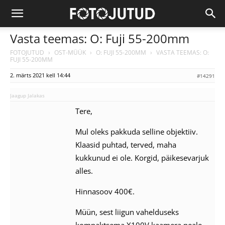
Vasta teemas: O: Fuji 55-200mm
FOTOJUTUD
›
OST-MÜÜK
›
O: FUJI 55-200MM
›
VASTA TEEMAS: O:
FUJI 55-200MM
2. märts 2021 kell 14:44
#14291
Jaagup Jalakas
Tere,
Mul oleks pakkuda selline objektiiv.
Klaasid puhtad, terved, maha
kukkunud ei ole. Korgid, päikesevarjuk
alles.
Hinnasoov 400€.
Müün, sest liigun vahelduseks