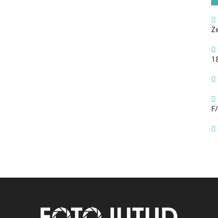
Z
1
F