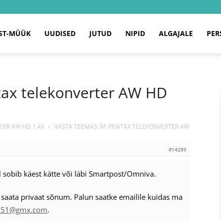
ST-MÜÜK
UUDISED
JUTUD
NIPID
ALGAJALE
PER
tax telekonverter AW HD
TER AW HD 1,4X
›
VASTA TEEMAS: M: PENTAX TELEKONVERTER AW
#14289
l sobib käest kätte või läbi Smartpost/Omniva.
b saata privaat sõnum. Palun saatke emailile kuidas ma
351@gmx.com
.