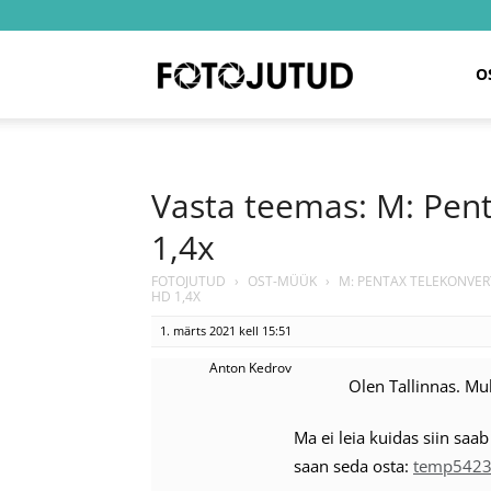
Fotojutud
O
Vasta teemas: M: Pen
1,4x
FOTOJUTUD
›
OST-MÜÜK
›
M: PENTAX TELEKONVER
HD 1,4X
1. märts 2021 kell 15:51
Anton Kedrov
Olen Tallinnas. Mu
Ma ei leia kuidas siin saa
saan seda osta:
temp542