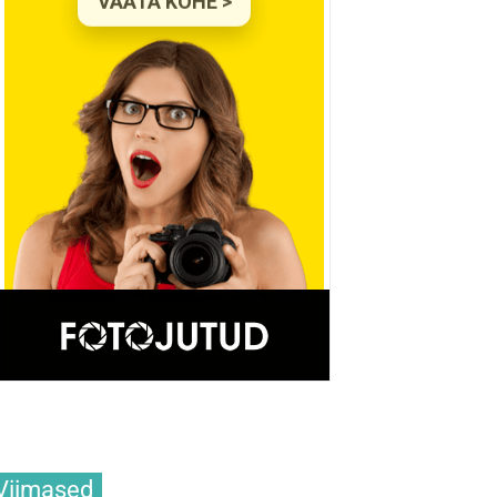
Viimased