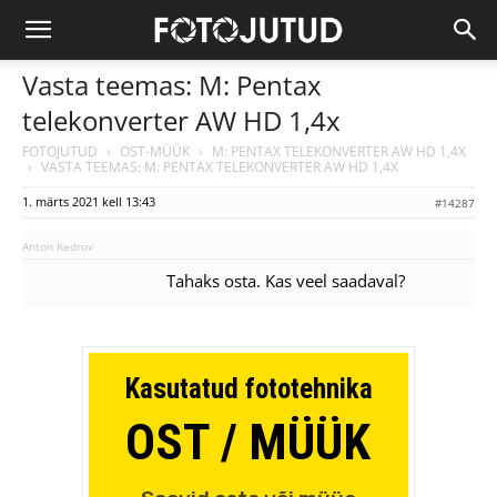
Vasta teemas: M: Pentax
telekonverter AW HD 1,4x
FOTOJUTUD
›
OST-MÜÜK
›
M: PENTAX TELEKONVERTER AW HD 1,4X
›
VASTA TEEMAS: M: PENTAX TELEKONVERTER AW HD 1,4X
1. märts 2021 kell 13:43
#14287
Anton Kedrov
Tahaks osta. Kas veel saadaval?