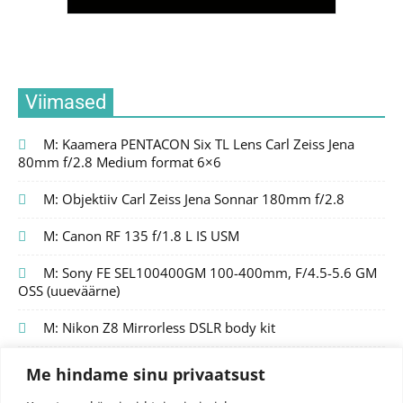
Viimased
M: Kaamera PENTACON Six TL Lens Carl Zeiss Jena
80mm f/2.8 Medium format 6×6
M: Objektiiv Carl Zeiss Jena Sonnar 180mm f/2.8
M: Canon RF 135 f/1.8 L IS USM
M: Sony FE SEL100400GM 100-400mm, F/4.5-5.6 GM
OSS (uueväärne)
M: Nikon Z8 Mirrorless DSLR body kit
Me hindame sinu privaatsust