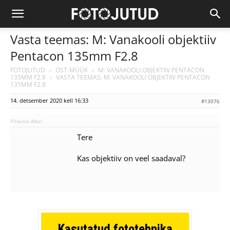
Vasta teemas: M: Vanakooli objektiiv
Pentacon 135mm F2.8
FOTOJUTUD
›
OST-MÜÜK
›
M: VANAKOOLI OBJEKTIIV PENTACON
135MM F2.8
›
VASTA TEEMAS: M: VANAKOOLI OBJEKTIIV PENTACON
135MM F2.8
14. detsember 2020 kell 16:33
#13076
Pilleriin Albri
Tere
Kas objektiiv on veel saadaval?