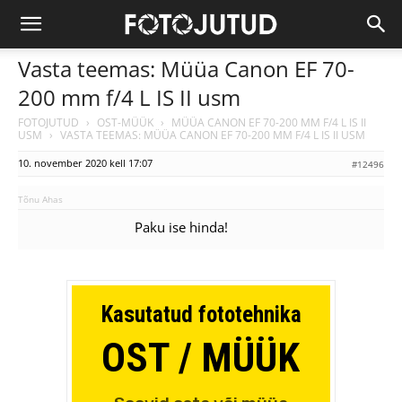
Vasta teemas: Müüa Canon EF 70-
200 mm f/4 L IS II usm
FOTOJUTUD
›
OST-MÜÜK
›
MÜÜA CANON EF 70-200 MM F/4 L IS II
USM
›
VASTA TEEMAS: MÜÜA CANON EF 70-200 MM F/4 L IS II USM
10. november 2020 kell 17:07
#12496
Tõnu Ahas
Paku ise hinda!