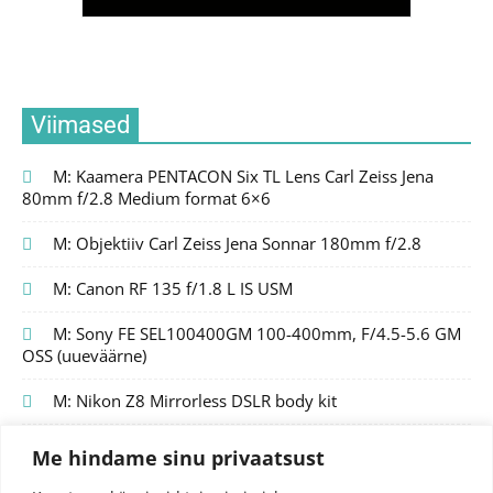
Viimased
M: Kaamera PENTACON Six TL Lens Carl Zeiss Jena
80mm f/2.8 Medium format 6×6
M: Objektiiv Carl Zeiss Jena Sonnar 180mm f/2.8
M: Canon RF 135 f/1.8 L IS USM
M: Sony FE SEL100400GM 100-400mm, F/4.5-5.6 GM
OSS (uueväärne)
M: Nikon Z8 Mirrorless DSLR body kit
Me hindame sinu privaatsust