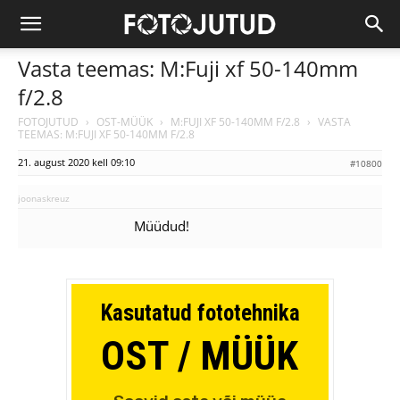
Vasta teemas: M:Fuji xf 50-140mm
f/2.8
FOTOJUTUD
›
OST-MÜÜK
›
M:FUJI XF 50-140MM F/2.8
›
VASTA
TEEMAS: M:FUJI XF 50-140MM F/2.8
21. august 2020 kell 09:10
#10800
joonaskreuz
Müüdud!