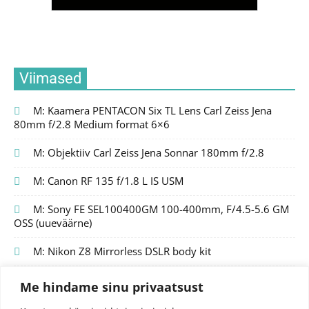
Viimased
M: Kaamera PENTACON Six TL Lens Carl Zeiss Jena
80mm f/2.8 Medium format 6×6
M: Objektiiv Carl Zeiss Jena Sonnar 180mm f/2.8
M: Canon RF 135 f/1.8 L IS USM
M: Sony FE SEL100400GM 100-400mm, F/4.5-5.6 GM
OSS (uueväärne)
M: Nikon Z8 Mirrorless DSLR body kit
Me hindame sinu privaatsust