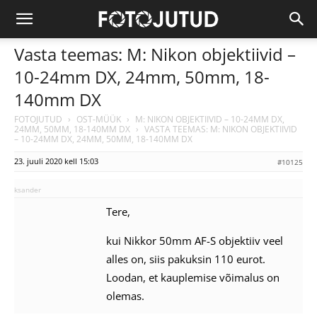
Vasta teemas: M: Nikon objektiivid –
10-24mm DX, 24mm, 50mm, 18-
140mm DX
FOTOJUTUD
›
OST-MÜÜK
›
M: NIKON OBJEKTIIVID – 10-24MM DX,
24MM, 50MM, 18-140MM DX
›
VASTA TEEMAS: M: NIKON OBJEKTIIVID
– 10-24MM DX, 24MM, 50MM, 18-140MM DX
23. juuli 2020 kell 15:03
#10125
ksander
Tere,
kui Nikkor 50mm AF-S objektiiv veel
alles on, siis pakuksin 110 eurot.
Loodan, et kauplemise võimalus on
olemas.