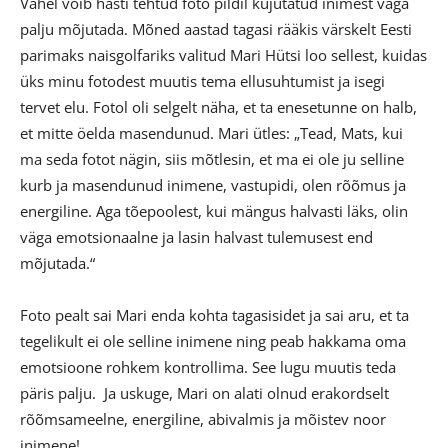
Vahel võib hästi tehtud foto pildil kujutatud inimest väga
palju mõjutada. Mõned aastad tagasi rääkis värskelt Eesti
parimaks naisgolfariks valitud Mari Hütsi loo sellest, kuidas
üks minu fotodest muutis tema ellusuhtumist ja isegi
tervet elu. Fotol oli selgelt näha, et ta enesetunne on halb,
et mitte öelda masendunud. Mari ütles: „Tead, Mats, kui
ma seda fotot nägin, siis mõtlesin, et ma ei ole ju selline
kurb ja masendunud inimene, vastupidi, olen rõõmus ja
energiline. Aga tõepoolest, kui mängus halvasti läks, olin
väga emotsionaalne ja lasin halvast tulemusest end
mõjutada.“
Foto pealt sai Mari enda kohta tagasisidet ja sai aru, et ta
tegelikult ei ole selline inimene ning peab hakkama oma
emotsioone rohkem kontrollima. See lugu muutis teda
päris palju. Ja uskuge, Mari on alati olnud erakordselt
rõõmsameelne, energiline, abivalmis ja mõistev noor
inimene!