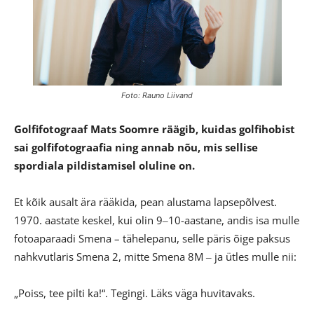
Foto: Rauno Liivand
Golfifotograaf Mats Soomre räägib, kuidas golfihobist
sai golfifotograafia ning annab nõu, mis sellise
spordiala pildistamisel oluline on.
Et kõik ausalt ära rääkida, pean alustama lapsepõlvest.
1970. aastate keskel, kui olin 9‒10-aastane, andis isa mulle
fotoaparaadi Smena – tähelepanu, selle päris õige paksus
nahkvutlaris Smena 2, mitte Smena 8M ‒ ja ütles mulle nii:
„Poiss, tee pilti ka!“. Tegingi. Läks väga huvitavaks.