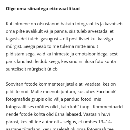
Olge oma sõnadega ettevaatlikud
Kui inimene on otsustanud hakata fotograafiks ja kavatseb
oma pilte avalikult välja panna, siis tuleb arvestada, et
tagasisidet tuleb igasugust – nii positiivset kui ka väga
mürgist. Seega peab toime tulema mitte ainult
pildistamisega, vaid ka inimeste ja emotsioonidega, sest
päris kindlasti leidub keegi, kes sinu nii ilusa foto kohta
suhteliselt mürgiselt ütleb.
Soovitan fotode kommenteerijatel alati vaadata, kes on
pildi teinud. Mulle meenub juhtum, kus ühes Facebook’i
fotograafide grupis olid välja pandud fotod, mis
fotograafilises mõttes olid „käib kah“ tüüpi. Kommentaarid
nende fotode kohta olid üsna labased. Vaatasin huvi
pärast, kes piltide autor oli – selgus, et umbes 13‒14-
aastane tütarlaps, kes ilmselgelt oli oma fotograafi tee