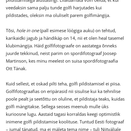
veedaksin sama palju tunde golfi harjutades kui
pildistades, oleksin ma oluliselt parem golfimängija.
Tõsi,
hole in one
(pall esimese löögiga auku) on tehtud,
karikaidki jagub ja händikäp on 14, nii et olen heal tasemel
klubimängija. Häid golfifotograafe on aastatega õnneks
juurde tekkinud, neist parim on spordifotograaf Joosep
Martinson, kes minu meelest on suisa spordifotograafia
Ott Tänak.
Kuid sellest, et oskad pilti teha, golfi pildistamisel ei piisa.
Golfifotograafias on eripärasid nii sisulise kui ka tehnilise
poole pealt ja seetõttu on oluline, et pildistaja teaks, kuidas
golfi mängitakse. Sellega seoses meenub mulle üks
kurioosne lugu. Aastaid tagasi korraldas keegi optimistlik
inimene golfi pildistamise koolituse. Tuntud Eesti fotograaf
– jumal tänatud, ma ei mäleta tema nime – tuli Niitväljale