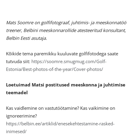
Mats Soomre on golfifotograaf, juhtimis- ja meeskonnatöö
treener, Belbini meeskonnarollide atesteeritud konsultant,
Belbin Eesti asutaja.
Kõikide tema paremikku kuuluvate golfifotodega saate
tutvuda siit:
https://soomre.smugmug.com/Golf-
Estonia/Best-photos-of-the-year/Cover-photos/
Loetuimad Matsi postitused meeskonna ja juhtimise
teemadel
Kas vaidlemine on vastutöötamine? Kas vaikimine on
ignoreerimine?
https://belbin.ee/artiklid/enesekehtestamine-rasked-
inimesed/