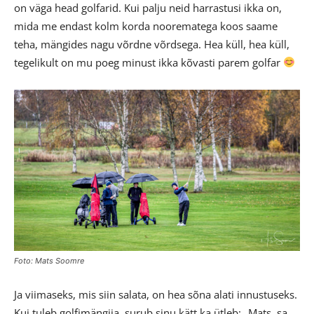
on väga head golfarid. Kui palju neid harrastusi ikka on,
mida me endast kolm korda noorematega koos saame
teha, mängides nagu võrdne võrdsega. Hea küll, hea küll,
tegelikult on mu poeg minust ikka kõvasti parem golfar
Foto: Mats Soomre
Ja viimaseks, mis siin salata, on hea sõna alati innustuseks.
Kui tuleb golfimängija, surub sinu kätt ka ütleb: „Mats, sa