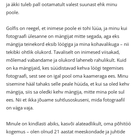
ja äkki tuleb pall ootamatult valest suunast ehk minu
poole.
Golfis on reegel, et inimese poole ei tohi lüüa, ja minu kui
fotograafi ülesanne on mängijat mitte segada, aga eks
mängija teinekord eksib löögiga ja mina kohavalikuga – nii
tekibki ohtlik olukord. Tavaliselt on inimesed viisakad,
mõlemad vabandame ja olukord laheneb rahulikult. Kuid
on ka mängijaid, kes süüdistavad kehva löögi tegemises
fotograafi, sest see on igal pool oma kaameraga ees. Minu
sisemine hääl tahaks selle peale hüüda, et kui sa oled kehv
mängija, siis sa oledki kehv mängija, mitte mina pole sul
ees. Nii et ikka jõuame suhtlusoskuseni, mida fotograafil
on väga vaja.
Minule on kindlasti abiks, kasvõi alateadlikult, oma põhitöö
kogemus – olen olnud 21 aastat meeskondade ja juhtide