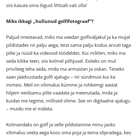
siis kasuta oma õigust lihtsalt vait olla!
Miks ikkagi „hullunud golfifotograaf“?
Paljud imestavad, miks ma veedan golfiväljakul ja ka mujal
pildistades nii palju aega, teist sama palju kodus arvuti taga
pilte ja nüüd ka videosid töödeldes. Kui mõtlen, miks ma
seda kõike teen, siis kolmel põhjusel. Esiteks on mul
privileeg teha seda, mida ma armastan ja oskan. Teiseks
saan jäädvustada golfi ajalugu – nii sündmusi kui ka
inimesi. Meil on võimalus kümme ja rohkemgi aastat
hiljem neidsamu pilte vaadata ja meenutada, mida ja
kuidas me tegime, millised olime. See on digitaalne ajalugu
– muidu me ei mäleta.
Kolmandaks on golf ja selle pildistamine minu jaoks
võimalus veeta aega koos oma poja ja tema sõpradega, kes