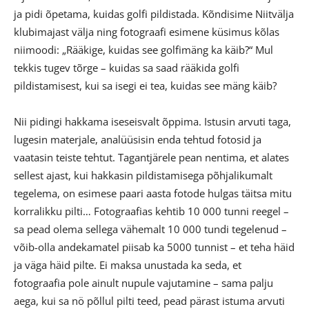
ja pidi õpetama, kuidas golfi pildistada. Kõndisime Niitvälja
klubimajast välja ning fotograafi esimene küsimus kõlas
niimoodi: „Rääkige, kuidas see golfimäng ka käib?“ Mul
tekkis tugev tõrge – kuidas sa saad rääkida golfi
pildistamisest, kui sa isegi ei tea, kuidas see mäng käib?
Nii pidingi hakkama iseseisvalt õppima. Istusin arvuti taga,
lugesin materjale, analüüsisin enda tehtud fotosid ja
vaatasin teiste tehtut. Tagantjärele pean nentima, et alates
sellest ajast, kui hakkasin pildistamisega põhjalikumalt
tegelema, on esimese paari aasta fotode hulgas täitsa mitu
korralikku pilti… Fotograafias kehtib 10 000 tunni reegel –
sa pead olema sellega vähemalt 10 000 tundi tegelenud –
võib-olla andekamatel piisab ka 5000 tunnist – et teha häid
ja väga häid pilte. Ei maksa unustada ka seda, et
fotograafia pole ainult nupule vajutamine – sama palju
aega, kui sa nö põllul pilti teed, pead pärast istuma arvuti