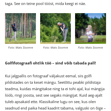
taga. See on teine pool tööst, mida keegi ei näe.
Foto: Mats Soomre
Foto: Mats Soomre
Foto: Mats Soomre
Golfifotograafi ohtlik töö – sind võib tabada pall!
Kui jalgpallis on fotograaf väljakust eemal, siis golfi
pildistades on ta keset mängu. Seetõttu peabki pildistaja
teadma, kuidas mängitakse ning ta ei tohi ajal, kui mängija
lööb, ringi joosta, sest see segaks mängijat. Kuid aeg-ajalt
tuleb apsakaid ette. Klassikaline lugu on see, kus olen
seadnud end paika head kaadrit tabama, valguski on õige –