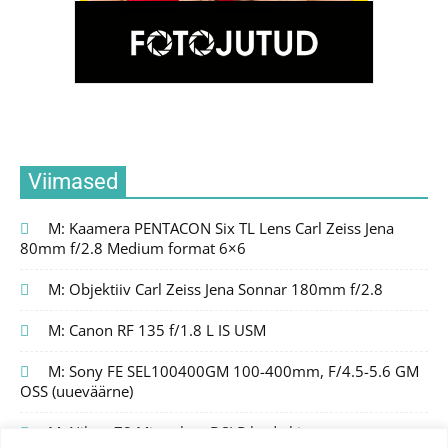
Viimased
M: Kaamera PENTACON Six TL Lens Carl Zeiss Jena
80mm f/2.8 Medium format 6×6
M: Objektiiv Carl Zeiss Jena Sonnar 180mm f/2.8
M: Canon RF 135 f/1.8 L IS USM
M: Sony FE SEL100400GM 100-400mm, F/4.5-5.6 GM
OSS (uueväärne)
M: Nikon Z8 Mirrorless DSLR body kit