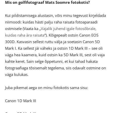
Mis on golfifotograaf Mats Soomre fotokotis?
Kui pildistamisega alustasin, võis minu tegevust kirjeldada
niimoodi: kuidas hästi palju raha raisata fotoaparaadi
ostmisele (Vaata ka „
Vajalik juhend igale fotosõbrale,
kuidas raha ära raisata
“). Kõigepealt ostsin Canon EOS
300D. Kasvasin sellest ruttu välja ja soetasin Canon 5D
Mark I. Ka sellest jäi väheks ja ostsin 1D Mark III – see oli
väga hea kaamera, kuid ostsin ka 5D Mark III, sest oli vaja
kahte keret. Sain selge õppetunni, et kui tahad hakata
fotograafiaga tõsisemalt tegelema, siis odavalt ostmine on
väga kulukas.
Juba pikemat aega on minu fotokotis sama sisu:
Canon 1D Mark III