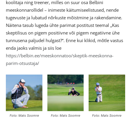
koolitaja ning treener, milles on suur osa Belbini
meeskonnarollidel – inimeste käitumiseelistused, nende
tugevuste ja lubatud nõrkuste mõistmine ja rakendamine.
Näitena tasub lugeda ühte parimat postitust teemal „Kas
skeptilisus on pigem positiivne või pigem negatiivne ühe
tunnusena paljudel hulgast?“. Enne kui klikid, mõtle vastus
enda jaoks valmis ja siis loe
https://belbin.ee/meeskonnatoo/skeptik-meeskonna-
parim-otsustaja/
Foto: Mats Soomre
Foto: Mats Soomre
Foto: Mats Soomre