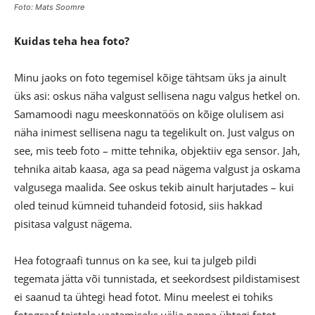
Foto: Mats Soomre
Kuidas teha hea foto?
Minu jaoks on foto tegemisel kõige tähtsam üks ja ainult
üks asi: oskus näha valgust sellisena nagu valgus hetkel on.
Samamoodi nagu meeskonnatöös on kõige olulisem asi
näha inimest sellisena nagu ta tegelikult on. Just valgus on
see, mis teeb foto – mitte tehnika, objektiiv ega sensor. Jah,
tehnika aitab kaasa, aga sa pead nägema valgust ja oskama
valgusega maalida. See oskus tekib ainult harjutades – kui
oled teinud kümneid tuhandeid fotosid, siis hakkad
pisitasa valgust nägema.
Hea fotograafi tunnus on ka see, kui ta julgeb pildi
tegemata jätta või tunnistada, et seekordsest pildistamisest
ei saanud ta ühtegi head fotot. Minu meelest ei tohiks
fotograaf teistele vaatamiseks välja panna ühtegi fotot,