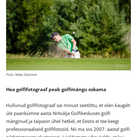
Foto: Mats Soomre
Hea golfifotograaf peab golfimängu oskama
Hullunud golfifotograaf sai minust seetõttu, et olen kaugelt
üle paarikümne aasta Niitvälja Golfikeskuses golfi
mänginud ja taipasin ühel hetkel, et Eestis ei tee keegi
professionaalseid golfifotosid. Nii ma siis 2007. aastal golfi
pildistamisega alustasingi. Liialdamata võin öelda, et kui