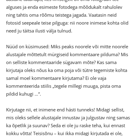
alguses ja enda esimeste fotodega mõõdukalt rahulolev
ning tahtis oma rõõmu teistega jagada. Vaatasin neid
fotosid seepeale teise pilguga: nii noore inimese kohta olid
need ju täitsa ilusti välja tulnud.
Nüüd on küsimused: Miks peaks noorele või mitte noorele
alustajale mõttetult mürgiseid kommentaare pilduma? Mis
on selliste kommentaaride sügavam mõte? Kas sama
kirjutaja oleks nõus ka oma poja või tütre tegemiste kohta
samal moel kommentaare kirjutama? Ei ole vaja
kommenteerida stiilis „tegele millegi muuga, pista oma
pildid kuhugi …“.
Kirjutage nii, et inimene end hästi tunneks! Midagi sellist,
mis oleks sellele alustajale innustav ja julgustav ning samas
ka õpetlik ja suunav? Seda ei ole ju raske teha, kui ennast
kokku võtta! Teisisõnu – kui ikka midagi kirjutada ei ole,