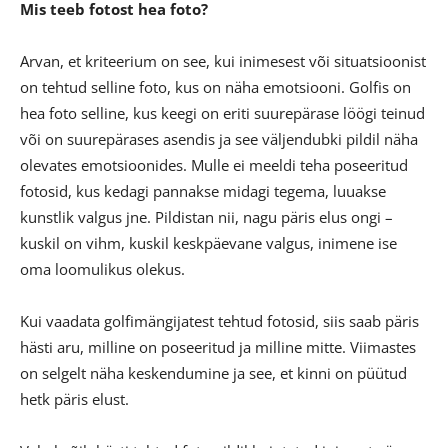
Mis teeb fotost hea foto?
Arvan, et kriteerium on see, kui inimesest või situatsioonist
on tehtud selline foto, kus on näha emotsiooni. Golfis on
hea foto selline, kus keegi on eriti suurepärase löögi teinud
või on suurepärases asendis ja see väljendubki pildil näha
olevates emotsioonides. Mulle ei meeldi teha poseeritud
fotosid, kus kedagi pannakse midagi tegema, luuakse
kunstlik valgus jne. Pildistan nii, nagu päris elus ongi –
kuskil on vihm, kuskil keskpäevane valgus, inimene ise
oma loomulikus olekus.
Kui vaadata golfimängijatest tehtud fotosid, siis saab päris
hästi aru, milline on poseeritud ja milline mitte. Viimastes
on selgelt näha keskendumine ja see, et kinni on püütud
hetk päris elust.