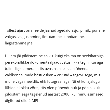
Tollest ajast on meelde jäänud ägedaid asju: pimik, punane
valgus, valgustamine, ilmutamine, kinnitamine,
läigestamine jne.
Hiljem jäi pildistamine soiku, kuigi eks ma nn seebikarbiga
perekondlikke dokumentaaljäädvustusi ikka tegin. Kui aga
tulid digikaamerad, siis avastasin, et saan ühendada
valdkonna, mida hästi oskan – arvutid – tegevusega, mis
mulle väga meeldib, ehk fotograafiaga. Nii et kui ajalugu
lühidalt kokku võtta, siis olen pühendunult ja põhjalikult
pildistamisega tegelenud aastast 2000, kui minu esimesed
digifotod olid 2 MP!