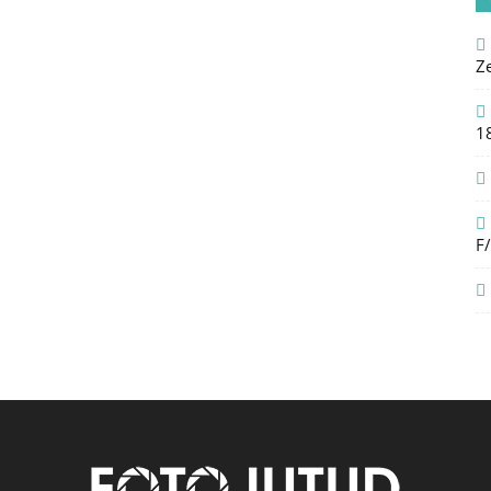
Z
1
F