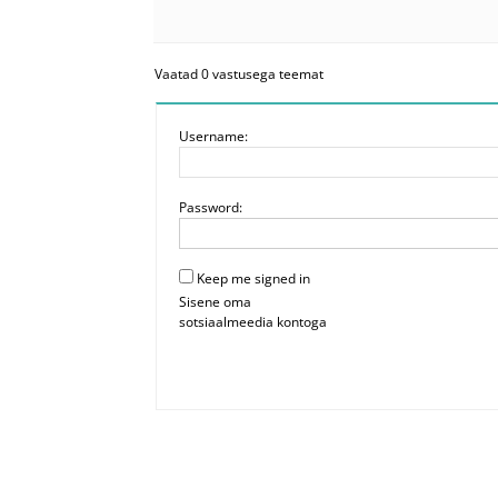
Vaatad 0 vastusega teemat
Username:
Password:
Keep me signed in
Sisene oma
sotsiaalmeedia kontoga