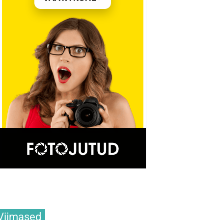
Viimased