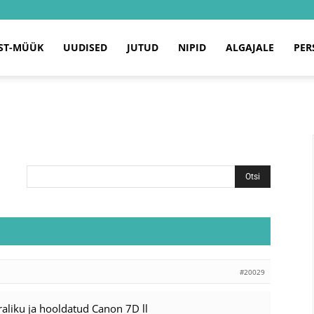
ST-MÜÜK
UUDISED
JUTUD
NIPID
ALGAJALE
PER
#20029
raliku ja hooldatud Canon 7D ll