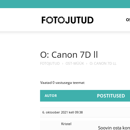
Fotojutud
O
O: Canon 7D ll
FOTOJUTUD
›
OST-MÜÜK
›
O: CANON 7D LL
Vaatad 0 vastusega teemat
POSTITUSED
AUTOR
6. oktoober 2021 kell 09:38
Kristel
Soovin osta kor