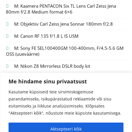
M: Kaamera PENTACON Six TL Lens Carl Zeiss Jena
80mm f/2.8 Medium format 6×6
M: Objektiiv Carl Zeiss Jena Sonnar 180mm f/2.8
M: Canon RF 135 f/1.8 L IS USM
M: Sony FE SEL100400GM 100-400mm, F/4.5-5.6 GM
OSS (uueväärne)
M: Nikon Z8 Mirrorless DSLR body kit
Me hindame sinu privaatsust
Kasutame küpsiseid teie sirvimiskogemuse
parandamiseks, isikupärastatud reklaamide või sisu
esitamiseks ja liikluse analüüsimiseks.
Klõpsates
"Aktsepteeri kõik", nõustute meie küpsiste kasutamisega.
Aktsepteeri kõik
© 2024 Fotojutud OÜ