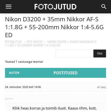
Nikon D3200 + 35mm Nikkor AF-S
1:1.8G + 55-200mm Nikkor 1:4-5.6G
ED
FOTOJUTUD
›
OST-MÜÜK
›
NIKON D3200 + 35MM NIKKOR AF-S
1:1.8G + 55-200MM NIKKOR 1:4-5.6G ED
Vaatad 1 vastusega teemat
POSTITUSED
AUTOR
24. oktoober 2020 kell 14:06
#11842
Jaanus
Kõik heas korras ja toimib ilusti. Kaasa rihm, kott,