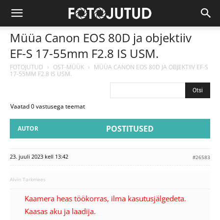
Müüa Canon EOS 80D ja objektiiv
EF-S 17-55mm F2.8 IS USM.
FOTOJUTUD
›
OST-MÜÜK
›
MÜÜA CANON EOS 80D JA OBJEKTIIV EF-S
17-55MM F2.8 IS USM.
Vaatad 0 vastusega teemat
POSTITUSED
AUTOR
23. juuli 2023 kell 13:42
#26583
Alvin Tarkmees
Kaamera heas töökorras, ilma kasutusjälgedeta.
Kaasas aku ja laadija.