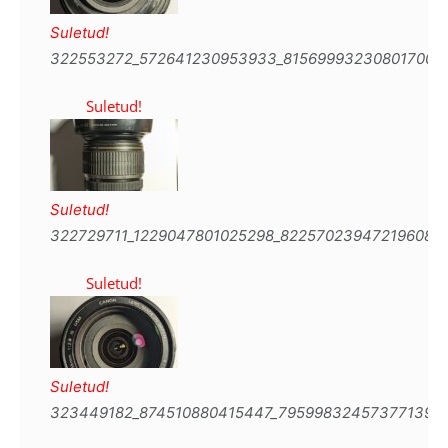
322553272_572641230953933_8156999323080170074
322729711_1229047801025298_8225702394721960892
323449182_874510880415447_7959983245737713960