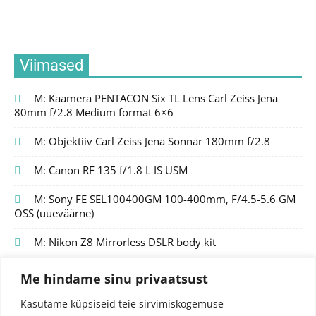
Viimased
M: Kaamera PENTACON Six TL Lens Carl Zeiss Jena
80mm f/2.8 Medium format 6×6
M: Objektiiv Carl Zeiss Jena Sonnar 180mm f/2.8
M: Canon RF 135 f/1.8 L IS USM
M: Sony FE SEL100400GM 100-400mm, F/4.5-5.6 GM
OSS (uueväärne)
M: Nikon Z8 Mirrorless DSLR body kit
Me hindame sinu privaatsust
Kasutame küpsiseid teie sirvimiskogemuse