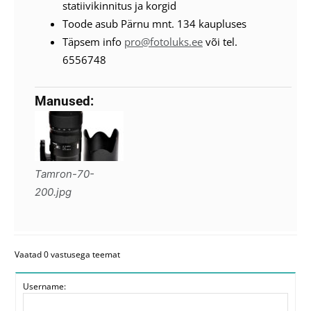
statiivikinnitus ja korgid
Toode asub Pärnu mnt. 134 kaupluses
Täpsem info
pro@fotoluks.ee
või tel.
6556748
Manused:
Tamron-70-
200.jpg
Vaatad 0 vastusega teemat
Username: