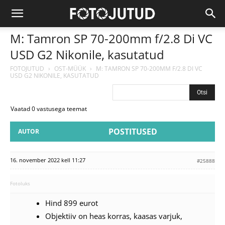
M: Tamron SP 70-200mm f/2.8 Di VC
USD G2 Nikonile, kasutatud
FOTOJUTUD
›
OST-MÜÜK
›
M: TAMRON SP 70-200MM F/2.8 DI VC
USD G2 NIKONILE, KASUTATUD
Vaatad 0 vastusega teemat
POSTITUSED
AUTOR
16. november 2022 kell 11:27
#25888
Fotoluks
Hind 899 eurot
Objektiiv on heas korras, kaasas varjuk,