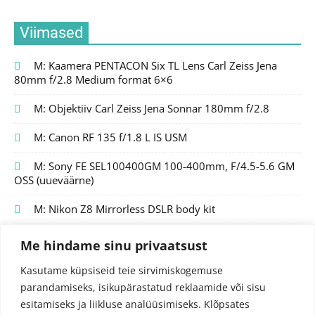
Viimased
M: Kaamera PENTACON Six TL Lens Carl Zeiss Jena
80mm f/2.8 Medium format 6×6
M: Objektiiv Carl Zeiss Jena Sonnar 180mm f/2.8
M: Canon RF 135 f/1.8 L IS USM
M: Sony FE SEL100400GM 100-400mm, F/4.5-5.6 GM
OSS (uueväärne)
M: Nikon Z8 Mirrorless DSLR body kit
Me hindame sinu privaatsust
Kasutame küpsiseid teie sirvimiskogemuse
parandamiseks, isikupärastatud reklaamide või sisu
esitamiseks ja liikluse analüüsimiseks.
Klõpsates