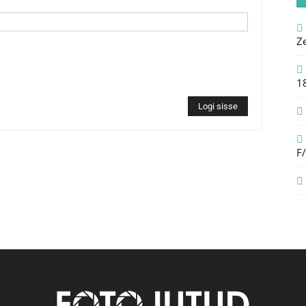
Z
1
Logi sisse
F