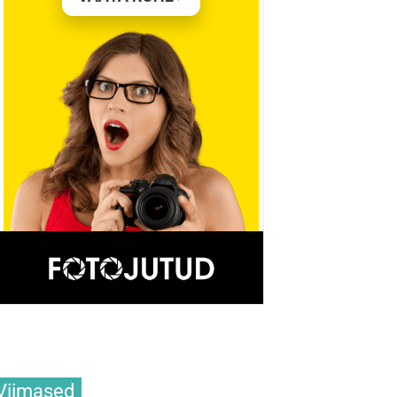
Viimased