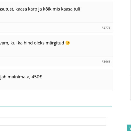
utust, kaasa karp ja kõik mis kaasa tuli
#2778
vam, kui ka hind oleks märgitud
#3668
i jah mainimata, 450€