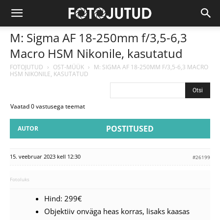
M: Sigma AF 18-250mm f/3,5-6,3
Macro HSM Nikonile, kasutatud
FOTOJUTUD
›
OST-MÜÜK
›
M: SIGMA AF 18-250MM F/3,5-6,3 MACRO
HSM NIKONILE, KASUTATUD
Vaatad 0 vastusega teemat
POSTITUSED
AUTOR
15. veebruar 2023 kell 12:30
#26199
Fotoluks
Hind: 299€
Objektiiv onväga heas korras, lisaks kaasas