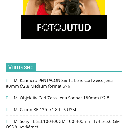
Viimased
M: Kaamera PENTACON Six TL Lens Carl Zeiss Jena
80mm f/2.8 Medium format 6×6
M: Objektiiv Carl Zeiss Jena Sonnar 180mm f/2.8
M: Canon RF 135 f/1.8 L IS USM
M: Sony FE SEL100400GM 100-400mm, F/4.5-5.6 GM
OSS (uueväärne)