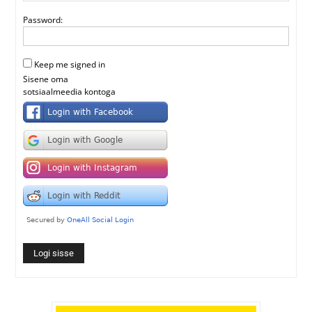
Password:
Keep me signed in
Sisene oma
sotsiaalmeedia kontoga
Logi sisse