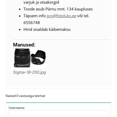
varjuk ja otsakorgid
Toode asub Pärnu mnt. 134 kaupluses
Täpsem info
pro@fotoluks.ee
või tel.
6556748
Hind sisaldab käibemaksu
Manused:
Sigma-18-250.jpg
Vaatad 0 vastusega teemat
Username: