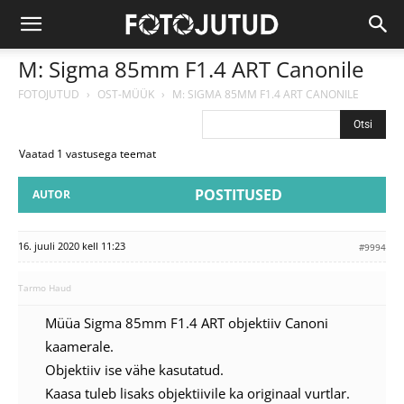
M: Sigma 85mm F1.4 ART Canonile
FOTOJUTUD
›
OST-MÜÜK
›
M: SIGMA 85MM F1.4 ART CANONILE
Vaatad 1 vastusega teemat
POSTITUSED
AUTOR
16. juuli 2020 kell 11:23
#9994
Tarmo Haud
Müüa Sigma 85mm F1.4 ART objektiiv Canoni
kaamerale.
Objektiiv ise vähe kasutatud.
Kaasa tuleb lisaks objektiivile ka originaal vurtlar.