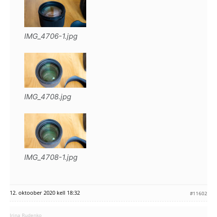
IMG_4706-1.jpg
IMG_4708.jpg
IMG_4708-1.jpg
12. oktoober 2020 kell 18:32
#11602
Irina Rudenko