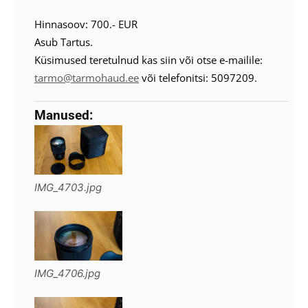
Hinnasoov: 700.- EUR
Asub Tartus.
Küsimused teretulnud kas siin või otse e-mailile:
tarmo@tarmohaud.ee
või telefonitsi: 5097209.
Manused:
IMG_4703.jpg
IMG_4706.jpg