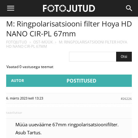
M: Ringpolarisatsiooni filter Hoya HD
NANO CIR-PL 67mm
FOTOJUTUD
›
OST-MÜÜK
›
M: RINGPOLARISATSIOONI FILTER HOYA
HD NANO CIR-PL 67MM
Vaatad 0 vastusega teemat
POSTITUSED
AUTOR
6. märts 2023 kell 13:23
#26226
taavilutsar
Müüa uueväärne 67mm ringpolarisatsioonifilter.
Asub Tartus.