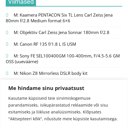
Viimased
M: Kaamera PENTACON Six TL Lens Carl Zeiss Jena
80mm f/2.8 Medium format 6×6
M: Objektiiv Carl Zeiss Jena Sonnar 180mm f/2.8
M: Canon RF 135 f/1.8 L IS USM
M: Sony FE SEL100400GM 100-400mm, F/4.5-5.6 GM
OSS (uueväärne)
M: Nikon Z8 Mirrorless DSLR body kit
Me hindame sinu privaatsust
Kasutame küpsiseid teie sirvimiskogemuse
parandamiseks, isikupärastatud reklaamide või sisu
esitamiseks ja liikluse analüüsimiseks.
Klõpsates
"Aktsepteeri kõik", nõustute meie küpsiste kasutamisega.