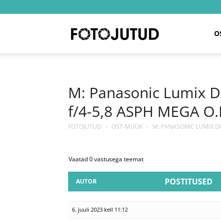
Fotojutud
O
M: Panasonic Lumix 
f/4-5,8 ASPH MEGA O.I
FOTOJUTUD
›
OST-MÜÜK
›
M: PANASONIC LUMIX DC
Vaatad 0 vastusega teemat
POSTITUSED
AUTOR
6. juuli 2023 kell 11:12