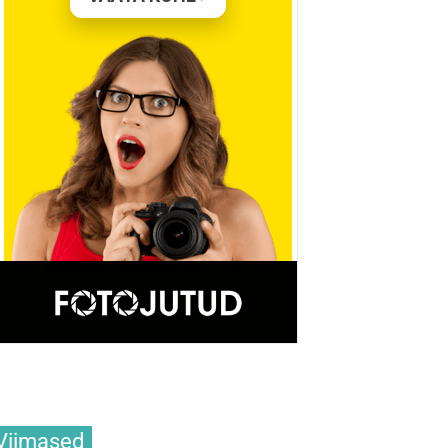
Viimased