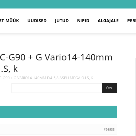
ST-MÜÜK
UUDISED
JUTUD
NIPID
ALGAJALE
PER
DC-G90 + G Vario14-140mm
.S, k
-G90 + G VARIO14-140MM F/4-5,8 ASPH MEGA O.I.S, K
#26533