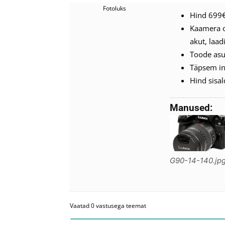
Fotoluks
Hind 699
Kaamera o
akut, laad
Toode asu
Täpsem i
Hind sisa
Manused:
G90-14-140.jp
Vaatad 0 vastusega teemat