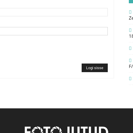
Z
1
F
Logi sisse