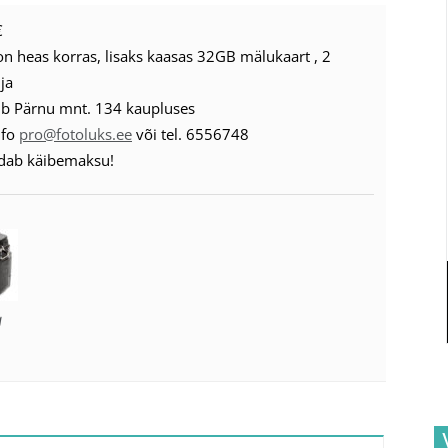
€
n heas korras, lisaks kaasas 32GB mälukaart , 2
ija
b Pärnu mnt. 134 kaupluses
nfo
pro@fotoluks.ee
või tel. 6556748
ldab käibemaksu!
g