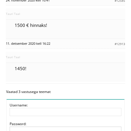
24. november 2020 kell 10:41
#12585
Tauri Taal
1500 € hinnaks!
11. detsember 2020 kell 16:22
#12913
Tauri Taal
1450!
Vaatad 3 vastusega teemat
Username:
Password: