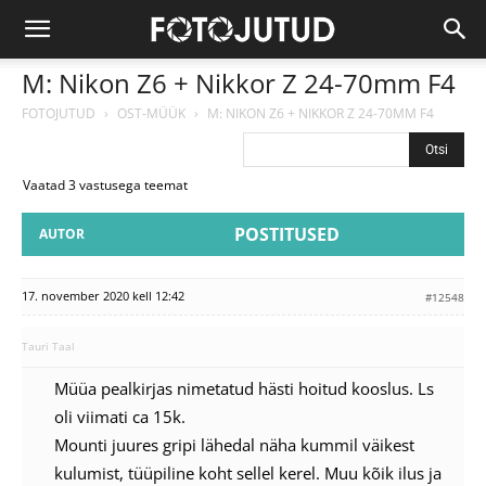
M: Nikon Z6 + Nikkor Z 24-70mm F4
FOTOJUTUD
›
OST-MÜÜK
›
M: NIKON Z6 + NIKKOR Z 24-70MM F4
Vaatad 3 vastusega teemat
POSTITUSED
AUTOR
17. november 2020 kell 12:42
#12548
Tauri Taal
Müüa pealkirjas nimetatud hästi hoitud kooslus. Ls
oli viimati ca 15k.
Mounti juures gripi lähedal näha kummil väikest
kulumist, tüüpiline koht sellel kerel. Muu kõik ilus ja