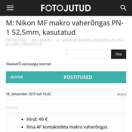
M: Nikon MF makro vaherõngas PN-
1 52,5mm, kasutatud
FOTOJUTUD
›
OST-MÜÜK
›
M: NIKON MF MAKRO VAHERÕNGAS PN-1
52,5MM, KASUTATUD
Vaatad 0 vastusega teemat
POSTITUSED
AUTOR
18. detsember 2019 kell 16:42
#5564
Fotoluks
Hind: 49 €
Ilma AF kontaktideta makro vaherõngas