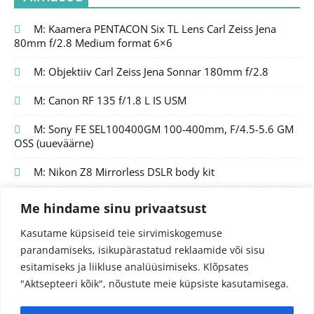
M: Kaamera PENTACON Six TL Lens Carl Zeiss Jena
80mm f/2.8 Medium format 6×6
M: Objektiiv Carl Zeiss Jena Sonnar 180mm f/2.8
M: Canon RF 135 f/1.8 L IS USM
M: Sony FE SEL100400GM 100-400mm, F/4.5-5.6 GM
OSS (uueväärne)
M: Nikon Z8 Mirrorless DSLR body kit
Me hindame sinu privaatsust
Kasutame küpsiseid teie sirvimiskogemuse
parandamiseks, isikupärastatud reklaamide või sisu
esitamiseks ja liikluse analüüsimiseks.
Klõpsates
"Aktsepteeri kõik", nõustute meie küpsiste kasutamisega.