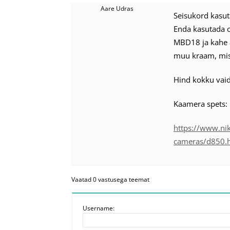
Aare Udras
Seisukord kasuta
Enda kasutada o
MBD18 ja kahe a
muu kraam, mis 
Hind kokku vai
Kaamera spets:
https://www.ni
cameras/d850.h
Vaatad 0 vastusega teemat
Username: