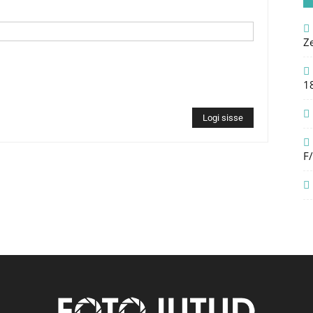
Z
1
Logi sisse
F