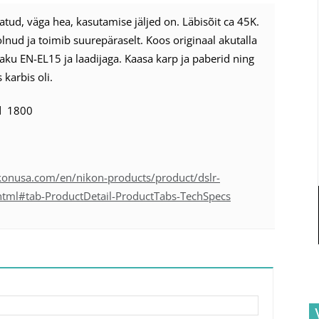
tud, väga hea, kasutamise jäljed on. Läbisõit ca 45K.
lnud ja toimib suurepäraselt. Koos originaal akutalla
ku EN-EL15 ja laadijaga. Kaasa karp ja paberid ning
karbis oli.
d 1800
konusa.com/en/nikon-products/product/dslr-
tml#tab-ProductDetail-ProductTabs-TechSpecs