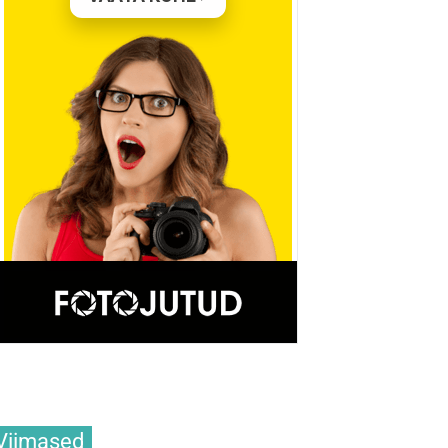
Viimased