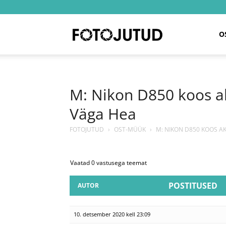
Fotojutud
O
M: Nikon D850 koos ak
Väga Hea
FOTOJUTUD
›
OST-MÜÜK
›
M: NIKON D850 KOOS A
Vaatad 0 vastusega teemat
POSTITUSED
AUTOR
10. detsember 2020 kell 23:09