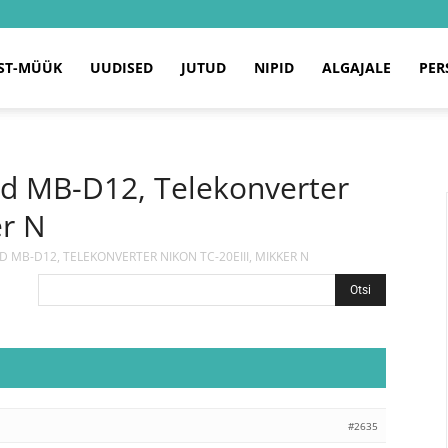
ST-MÜÜK
UUDISED
JUTUD
NIPID
ALGAJALE
PER
ld MB-D12, Telekonverter
er N
D MB-D12, TELEKONVERTER NIKON TC-20EIII, MIKKER N
#2635