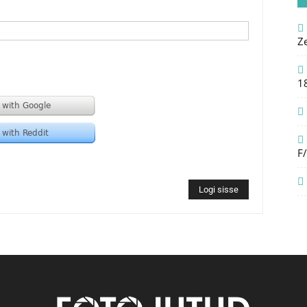
Z
1
F
Logi sisse