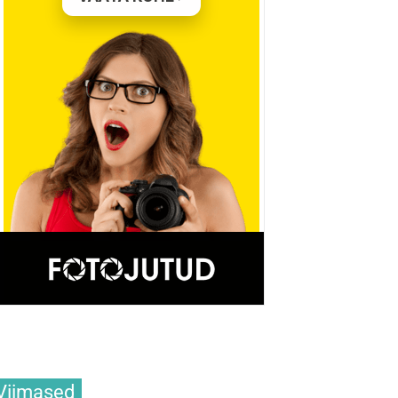
Viimased