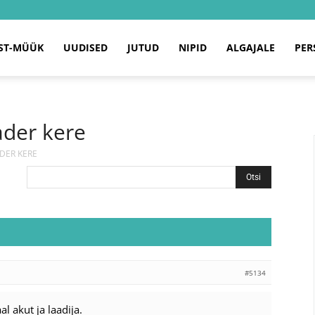
ST-MÜÜK
UUDISED
JUTUD
NIPID
ALGAJALE
PER
ader kere
ADER KERE
#5134
al akut ja laadija.