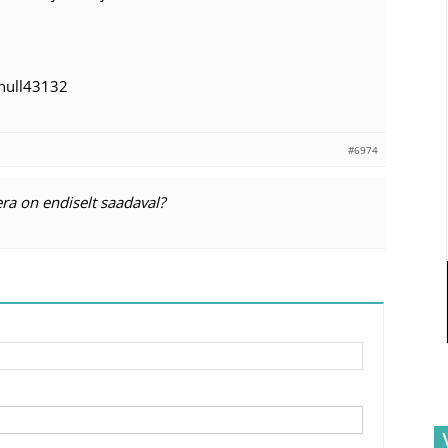
5null43132
#6974
ra on endiselt saadaval?