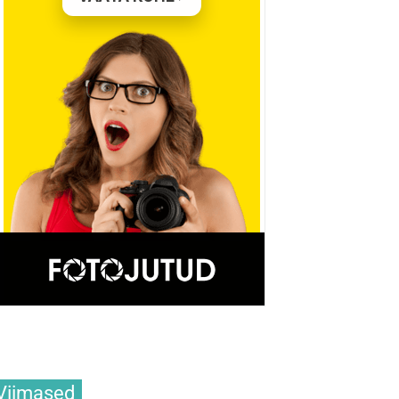
Viimased