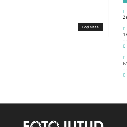
Z
Logi sisse
1
F