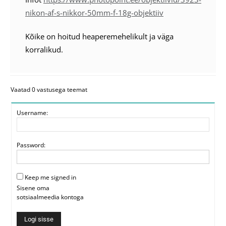
nikon-af-s-nikkor-50mm-f-18g-objektiiv
Kõike on hoitud heaperemehelikult ja väga
korralikud.
Vaatad 0 vastusega teemat
Username:
Password:
Keep me signed in
Sisene oma
sotsiaalmeedia kontoga
Logi sisse