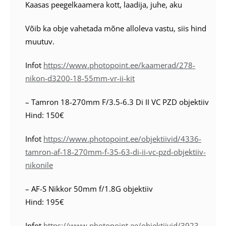
Kaasas peegelkaamera kott, laadija, juhe, aku
Võib ka obje vahetada mõne alloleva vastu, siis hind
muutuv.
Infot
https://www.photopoint.ee/kaamerad/278-
nikon-d3200-18-55mm-vr-ii-kit
– Tamron 18-270mm F/3.5-6.3 Di II VC PZD objektiiv
Hind: 150€
Infot
https://www.photopoint.ee/objektiivid/4336-
tamron-af-18-270mm-f-35-63-di-ii-vc-pzd-objektiiv-
nikonile
– AF-S Nikkor 50mm f/1.8G objektiiv
Hind: 195€
Infot
https://www.photopoint.ee/objektiivid/3923-