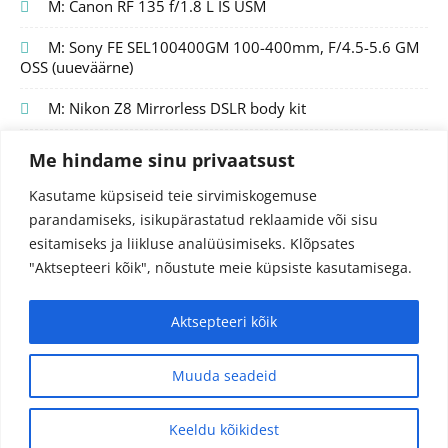
M: Canon RF 135 f/1.8 L IS USM
M: Sony FE SEL100400GM 100-400mm, F/4.5-5.6 GM
OSS (uueväärne)
M: Nikon Z8 Mirrorless DSLR body kit
Me hindame sinu privaatsust
Kasutame küpsiseid teie sirvimiskogemuse
parandamiseks, isikupärastatud reklaamide või sisu
esitamiseks ja liikluse analüüsimiseks.
Klõpsates
"Aktsepteeri kõik", nõustute meie küpsiste kasutamisega.
Aktsepteeri kõik
© 2024 Fotojutud OÜ
Reg.nr. 14827097
info@fotojutud.ee
Muuda seadeid
Privaatsustingimused ja andmekaitse
Keeldu kõikidest