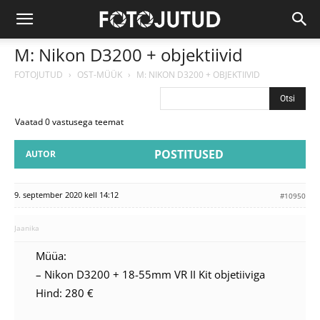
M: Nikon D3200 + objektiivid
FOTOJUTUD
›
OST-MÜÜK
›
M: NIKON D3200 + OBJEKTIIVID
Vaatad 0 vastusega teemat
POSTITUSED
AUTOR
9. september 2020 kell 14:12
#10950
Jaanika
Müüa:
– Nikon D3200 + 18-55mm VR II Kit objetiiviga
Hind: 280 €