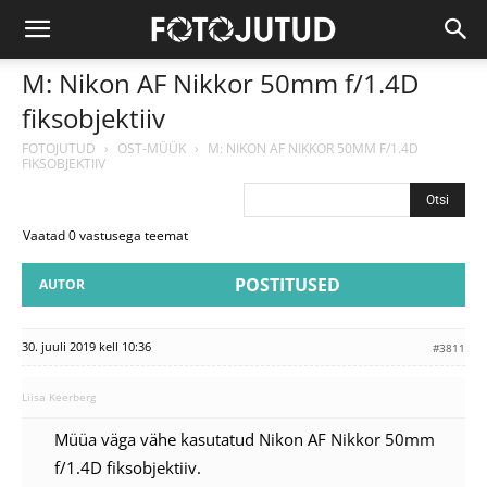
M: Nikon AF Nikkor 50mm f/1.4D
fiksobjektiiv
FOTOJUTUD
›
OST-MÜÜK
›
M: NIKON AF NIKKOR 50MM F/1.4D
FIKSOBJEKTIIV
Vaatad 0 vastusega teemat
POSTITUSED
AUTOR
30. juuli 2019 kell 10:36
#3811
Liisa Keerberg
Müüa väga vähe kasutatud Nikon AF Nikkor 50mm
f/1.4D fiksobjektiiv.