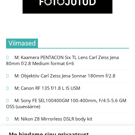
Viimased
M: Kaamera PENTACON Six TL Lens Carl Zeiss Jena
80mm f/2.8 Medium format 6×6
M: Objektiiv Carl Zeiss Jena Sonnar 180mm f/2.8
M: Canon RF 135 f/1.8 L IS USM
M: Sony FE SEL100400GM 100-400mm, F/4.5-5.6 GM
OSS (uueväärne)
M: Nikon Z8 Mirrorless DSLR body kit
Me hindame sinu privaatsust