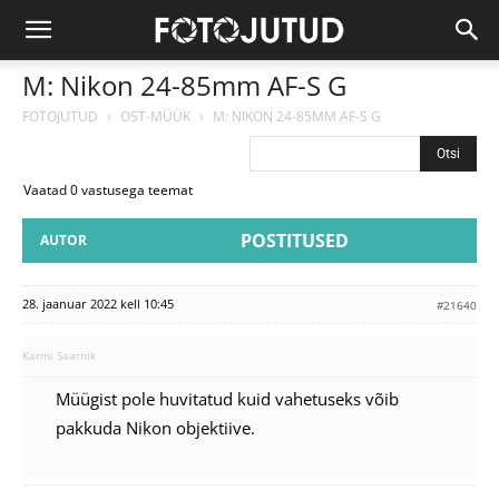
M: Nikon 24-85mm AF-S G
FOTOJUTUD
›
OST-MÜÜK
›
M: NIKON 24-85MM AF-S G
Vaatad 0 vastusega teemat
POSTITUSED
AUTOR
28. jaanuar 2022 kell 10:45
#21640
Karmi Saarnik
Müügist pole huvitatud kuid vahetuseks võib
pakkuda Nikon objektiive.