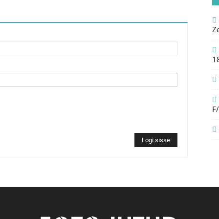
Z
1
F
Logi sisse