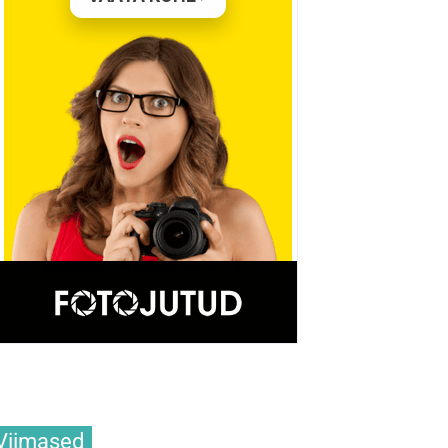
Viimased