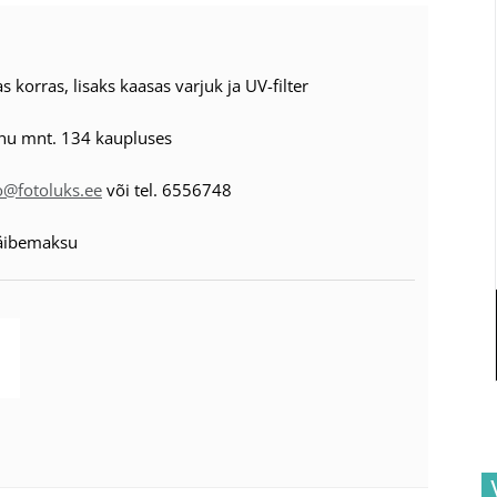
s korras, lisaks kaasas varjuk ja UV-filter
nu mnt. 134 kaupluses
o@fotoluks.ee
või tel. 6556748
käibemaksu