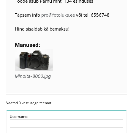
Toode asub Pärnu mnt. 134 esinduses
Täpsem info
pro@fotoluks.ee
või tel. 6556748
Hind sisaldab käibemaksu!
Manused:
Minolta-8000.jpg
Vaatad 0 vastusega teemat
Username: