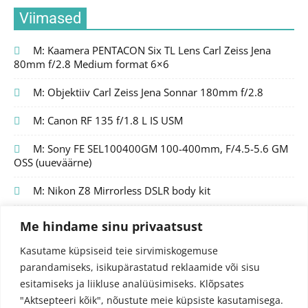
Viimased
M: Kaamera PENTACON Six TL Lens Carl Zeiss Jena
80mm f/2.8 Medium format 6×6
M: Objektiiv Carl Zeiss Jena Sonnar 180mm f/2.8
M: Canon RF 135 f/1.8 L IS USM
M: Sony FE SEL100400GM 100-400mm, F/4.5-5.6 GM
OSS (uueväärne)
M: Nikon Z8 Mirrorless DSLR body kit
Me hindame sinu privaatsust
Kasutame küpsiseid teie sirvimiskogemuse
parandamiseks, isikupärastatud reklaamide või sisu
esitamiseks ja liikluse analüüsimiseks.
Klõpsates
"Aktsepteeri kõik", nõustute meie küpsiste kasutamisega.