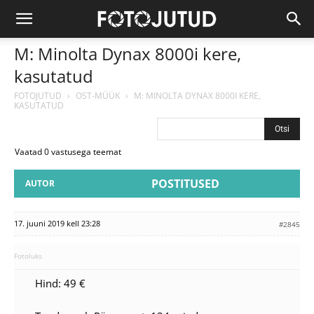
M: Minolta Dynax 8000i kere,
kasutatud
FOTOJUTUD
›
OST-MÜÜK
›
M: MINOLTA DYNAX 8000I KERE,
KASUTATUD
Vaatad 0 vastusega teemat
POSTITUSED
AUTOR
17. juuni 2019 kell 23:28
#2845
Fotoluks
Hind: 49 €