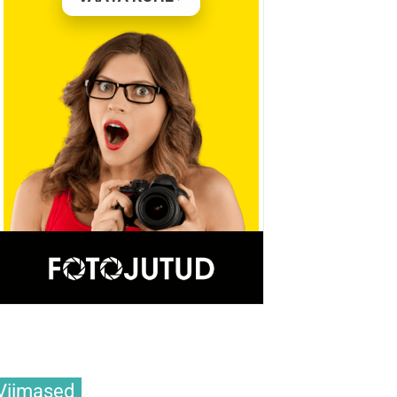
Viimased