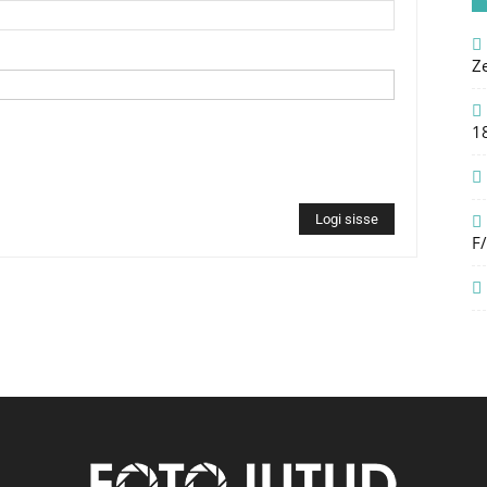
Z
1
Logi sisse
F