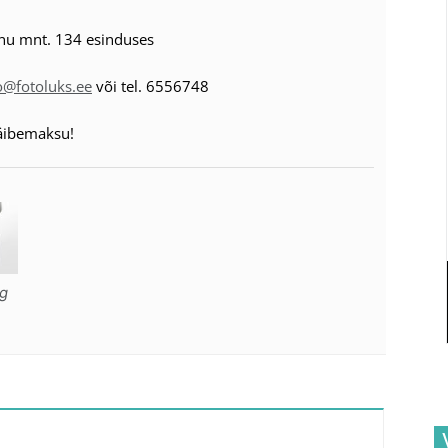
nu mnt. 134 esinduses
o@fotoluks.ee
või tel. 6556748
käibemaksu!
pg