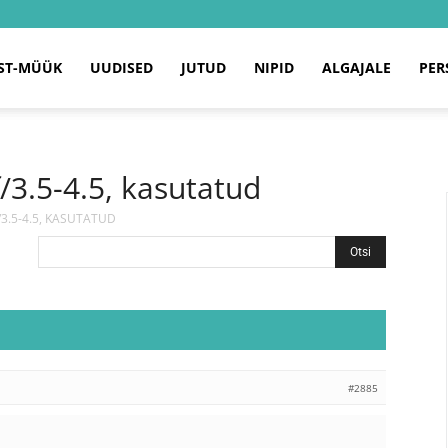
ST-MÜÜK
UUDISED
JUTUD
NIPID
ALGAJALE
PER
3.5-4.5, kasutatud
3.5-4.5, KASUTATUD
#2885