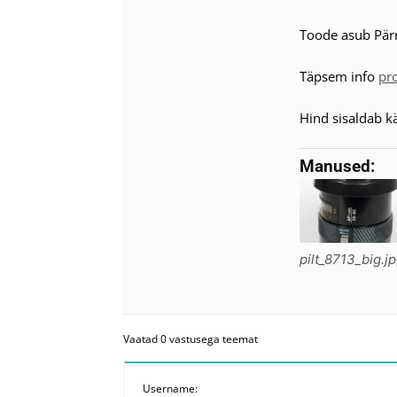
Toode asub Pär
Täpsem info
pr
Hind sisaldab 
Manused:
pilt_8713_big.j
Vaatad 0 vastusega teemat
Username: