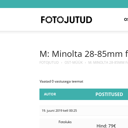
Fotojutud
O
M: Minolta 28-85mm f/
FOTOJUTUD
›
OST-MÜÜK
›
M: MINOLTA 28-85MM F/
Vaatad 0 vastusega teemat
POSTITUSED
AUTOR
19. juuni 2019 kell 00:25
Fotoluks
Hind: 79€