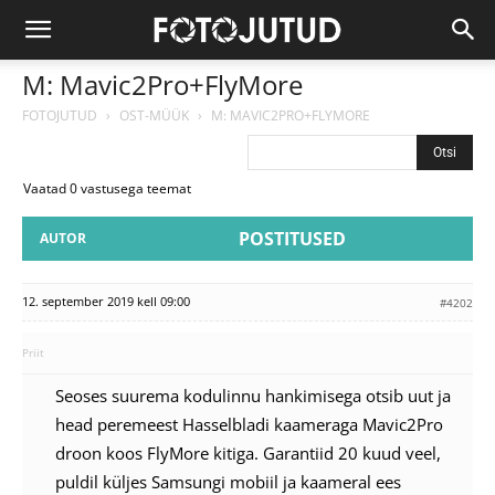
M: Mavic2Pro+FlyMore
FOTOJUTUD
›
OST-MÜÜK
›
M: MAVIC2PRO+FLYMORE
Vaatad 0 vastusega teemat
POSTITUSED
AUTOR
12. september 2019 kell 09:00
#4202
Priit
Seoses suurema kodulinnu hankimisega otsib uut ja
head peremeest Hasselbladi kaameraga Mavic2Pro
droon koos FlyMore kitiga. Garantiid 20 kuud veel,
puldil küljes Samsungi mobiil ja kaameral ees