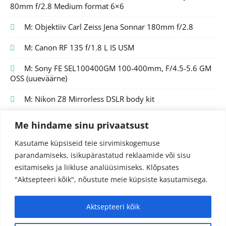
80mm f/2.8 Medium format 6×6
M: Objektiiv Carl Zeiss Jena Sonnar 180mm f/2.8
M: Canon RF 135 f/1.8 L IS USM
M: Sony FE SEL100400GM 100-400mm, F/4.5-5.6 GM
OSS (uueväärne)
M: Nikon Z8 Mirrorless DSLR body kit
Me hindame sinu privaatsust
Kasutame küpsiseid teie sirvimiskogemuse
parandamiseks, isikupärastatud reklaamide või sisu
esitamiseks ja liikluse analüüsimiseks.
Klõpsates
"Aktsepteeri kõik", nõustute meie küpsiste kasutamisega.
Aktsepteeri kõik
© 2024 Fotojutud OÜ
Reg.nr. 14827097