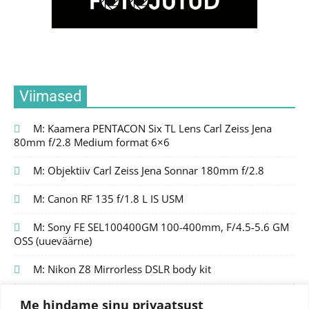
Viimased
M: Kaamera PENTACON Six TL Lens Carl Zeiss Jena
80mm f/2.8 Medium format 6×6
M: Objektiiv Carl Zeiss Jena Sonnar 180mm f/2.8
M: Canon RF 135 f/1.8 L IS USM
M: Sony FE SEL100400GM 100-400mm, F/4.5-5.6 GM
OSS (uueväärne)
M: Nikon Z8 Mirrorless DSLR body kit
Me hindame sinu privaatsust