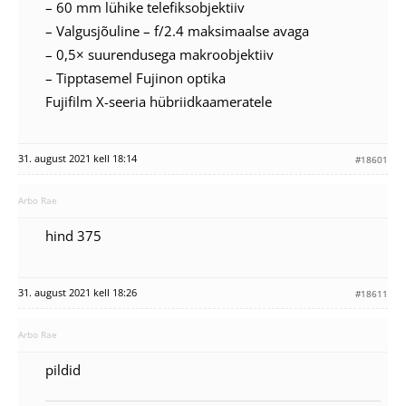
– 60 mm lühike telefiksobjektiiv
– Valgusjõuline – f/2.4 maksimaalse avaga
– 0,5× suurendusega makroobjektiiv
– Tipptasemel Fujinon optika
Fujifilm X-seeria hübriidkaameratele
31. august 2021 kell 18:14
#18601
Arbo Rae
hind 375
31. august 2021 kell 18:26
#18611
Arbo Rae
pildid