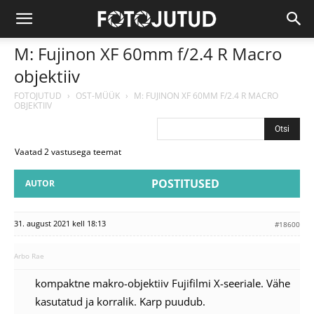
M: Fujinon XF 60mm f/2.4 R Macro
objektiiv
FOTOJUTUD
›
OST-MÜÜK
›
M: FUJINON XF 60MM F/2.4 R MACRO
OBJEKTIIV
Vaatad 2 vastusega teemat
POSTITUSED
AUTOR
31. august 2021 kell 18:13
#18600
Arbo Rae
kompaktne makro-objektiiv Fujifilmi X-seeriale. Vähe
kasutatud ja korralik. Karp puudub.