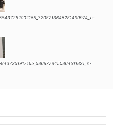
158437252002165_3208713645281499974_n-
58437251917165_5868778450864511821_n-