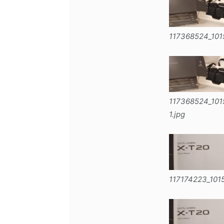
117368524_10
117368524_10
1.jpg
117174223_101