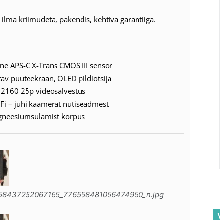
 ilma kriimudeta, pakendis, kehtiva garantiiga.
ne APS-C X-Trans CMOS III sensor
atav puuteekraan, OLED pildiotsija
2160 25p videosalvestus
iFi – juhi kaamerat nutiseadmest
agneesiumsulamist korpus
158437252067165_776558481056474950_n.jpg