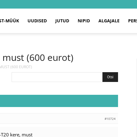
ST-MÜÜK
UUDISED
JUTUD
NIPID
ALGAJALE
PER
, must (600 eurot)
, MUST (600 EUROT)
#10724
-T20 kere, must