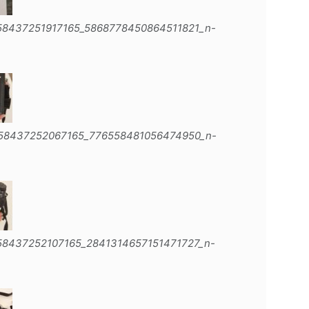
58437251917165_5868778450864511821_n-
158437252067165_776558481056474950_n-
58437252107165_2841314657151471727_n-