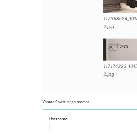
117368524_10
2.jpg
117174223_101
2.jpg
Vaatad 0 vastusega teemat
Username: