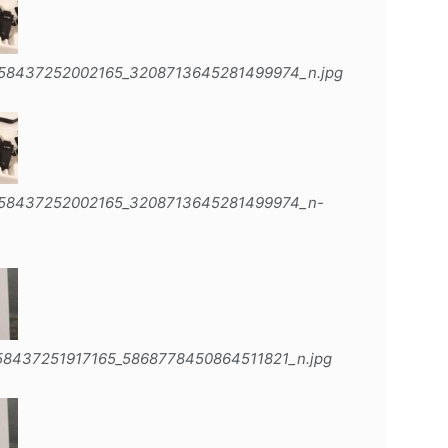
158437252002165_3208713645281499974_n.jpg
158437252002165_3208713645281499974_n-
58437251917165_5868778450864511821_n.jpg