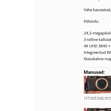
Vähe kasutatud,
Põhiinfo:
24,3-megapiksli
3-tolline kallut
4K UHD 3840 × 
Integreeritud W
Klassikaline m
Manused:
117305306_10