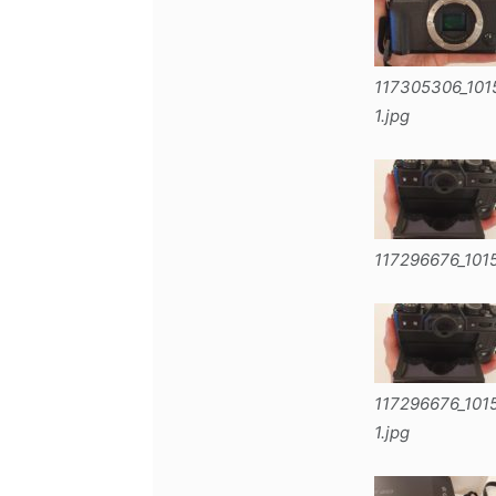
117305306_10
1.jpg
117296676_101
117296676_101
1.jpg