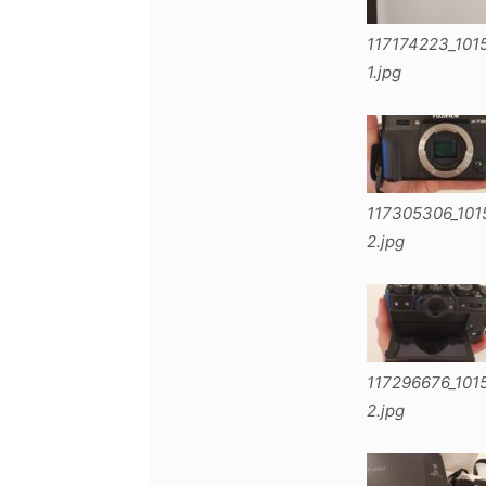
117174223_101
1.jpg
117305306_10
2.jpg
117296676_101
2.jpg