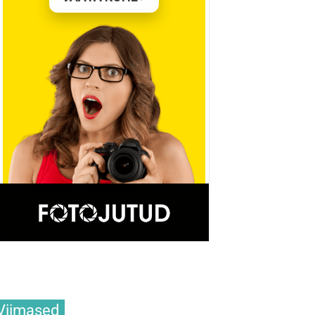
Viimased