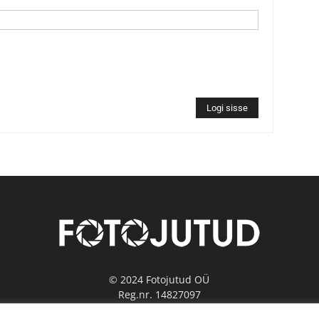
Logi sisse
© 2024 Fotojutud OÜ
Reg.nr. 14827097
info@fotojutud.ee