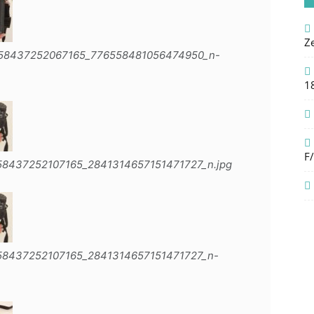
Z
158437252067165_776558481056474950_n-
1
F
58437252107165_2841314657151471727_n.jpg
58437252107165_2841314657151471727_n-