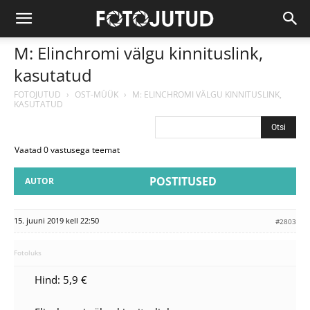
M: Elinchromi välgu kinnituslink,
kasutatud
FOTOJUTUD
›
OST-MÜÜK
›
M: ELINCHROMI VÄLGU KINNITUSLINK,
KASUTATUD
Vaatad 0 vastusega teemat
POSTITUSED
AUTOR
15. juuni 2019 kell 22:50
#2803
Fotoluks
Hind: 5,9 €