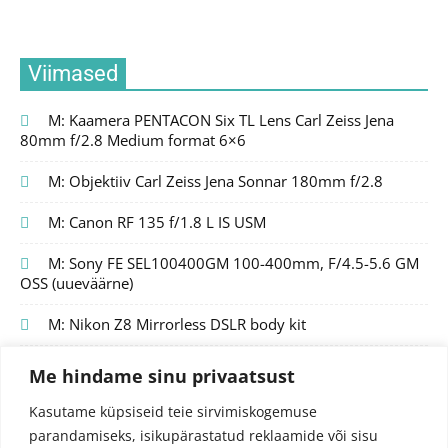
Viimased
M: Kaamera PENTACON Six TL Lens Carl Zeiss Jena
80mm f/2.8 Medium format 6×6
M: Objektiiv Carl Zeiss Jena Sonnar 180mm f/2.8
M: Canon RF 135 f/1.8 L IS USM
M: Sony FE SEL100400GM 100-400mm, F/4.5-5.6 GM
OSS (uueväärne)
M: Nikon Z8 Mirrorless DSLR body kit
Me hindame sinu privaatsust
Kasutame küpsiseid teie sirvimiskogemuse
parandamiseks, isikupärastatud reklaamide või sisu