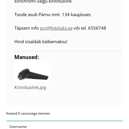
Elinchromi välgu kinnituslink
Toode asub Pärnu mnt. 134 kaupluses
Täpsem info
pro@fotoluks.ee
või tel. 6556748
Hind sisaldab käibemaksu!
Manused:
Kinnituslink.jpg
Vaatad 0 vastusega teemat
Username: