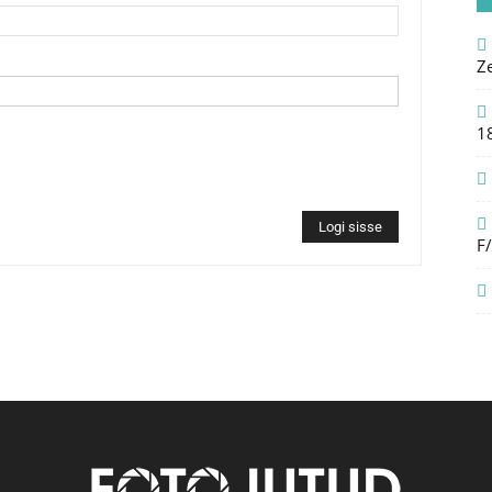
Z
1
Logi sisse
F