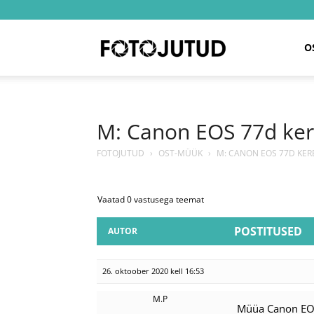
Fotojutud
O
M: Canon EOS 77d ke
FOTOJUTUD
›
OST-MÜÜK
›
M: CANON EOS 77D KER
Vaatad 0 vastusega teemat
POSTITUSED
AUTOR
26. oktoober 2020 kell 16:53
M.P
Müüa Canon EOS 