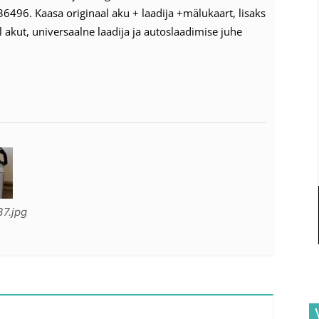
36496. Kaasa originaal aku + laadija +mälukaart, lisaks
l akut, universaalne laadija ja autoslaadimise juhe
7.jpg