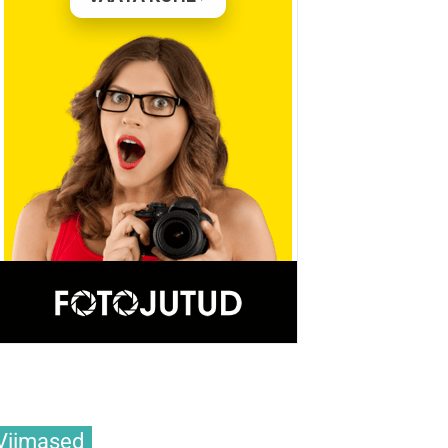
Viimased