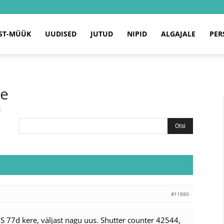
ST-MÜÜK
UUDISED
JUTUD
NIPID
ALGAJALE
PER
re
E
#11880
77d kere, väljast nagu uus. Shutter counter 42544,