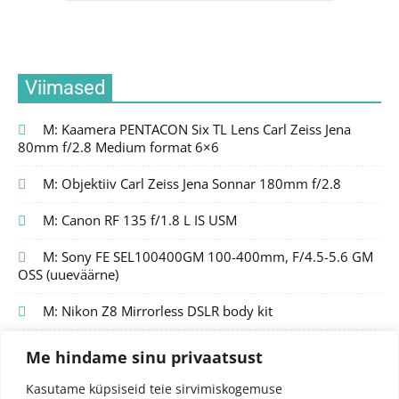
Viimased
M: Kaamera PENTACON Six TL Lens Carl Zeiss Jena
80mm f/2.8 Medium format 6×6
M: Objektiiv Carl Zeiss Jena Sonnar 180mm f/2.8
M: Canon RF 135 f/1.8 L IS USM
M: Sony FE SEL100400GM 100-400mm, F/4.5-5.6 GM
OSS (uueväärne)
M: Nikon Z8 Mirrorless DSLR body kit
Me hindame sinu privaatsust
Kasutame küpsiseid teie sirvimiskogemuse