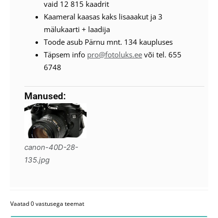
vaid 12 815 kaadrit
Kaameral kaasas kaks lisaaakut ja 3
mälukaarti + laadija
Toode asub Pärnu mnt. 134 kaupluses
Täpsem info
pro@fotoluks.ee
või tel. 655
6748
Manused:
canon-40D-28-
135.jpg
Vaatad 0 vastusega teemat