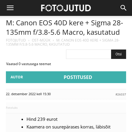
M: Canon EOS 40D kere + Sigma 28-
135mm f/3.8-5.6 Macro, kasutatud
FOTOJUTUD
›
OST-MÜÜK
›
M: CANON EOS 40D KERE + SIGMA 28-
135MM F/3.8-5.6 MACRO, KASUTATUD
Vaatad 0 vastusega teemat
POSTITUSED
AUTOR
22. detsember 2022 kell 15:30
#26037
Fotoluks
Hind 239 eurot
Kaamera on suurepärases korras, läbisõit