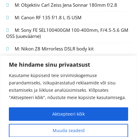
M: Objektiiv Carl Zeiss Jena Sonnar 180mm f/2.8
M: Canon RF 135 f/1.8 L IS USM
M: Sony FE SEL100400GM 100-400mm, F/4.5-5.6 GM
OSS (uueväärne)
M: Nikon Z8 Mirrorless DSLR body kit
Me hindame sinu privaatsust
Kasutame küpsiseid teie sirvimiskogemuse
parandamiseks, isikupärastatud reklaamide või sisu
esitamiseks ja liikluse analüüsimiseks.
Klõpsates
"Aktsepteeri kõik", nõustute meie küpsiste kasutamisega.
Aktsepteeri kõik
© 2024 Fotojutud OÜ
Reg.nr. 14827097
info@fotojutud.ee
Muuda seadeid