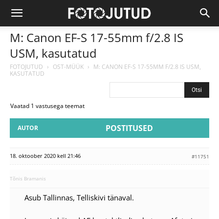
M: Canon EF-S 17-55mm f/2.8 IS
USM, kasutatud
FOTOJUTUD
›
OST-MÜÜK
›
M: CANON EF-S 17-55MM F/2.8 IS USM,
KASUTATUD
Vaatad 1 vastusega teemat
POSTITUSED
AUTOR
18. oktoober 2020 kell 21:46
#11751
Tõnis Bramanis
Asub Tallinnas, Telliskivi tänaval.