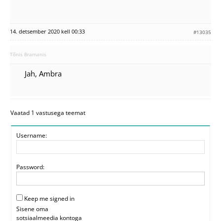
14. detsember 2020 kell 00:33
#13035
Tõnis Bramanis
Jah, Ambra
Vaatad 1 vastusega teemat
Username:
Password:
Keep me signed in
Sisene oma
sotsiaalmeedia kontoga