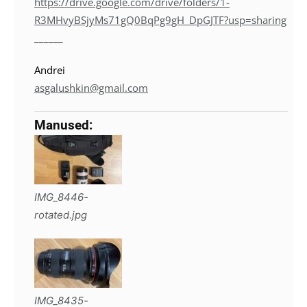
https://drive.google.com/drive/folders/1-
R3MHvyBSjyMs71gQ0BqPg9gH_DpGJTF?usp=sharing
______
Andrei
asgalushkin@gmail.com
Manused:
IMG_8446-
rotated.jpg
IMG_8435-