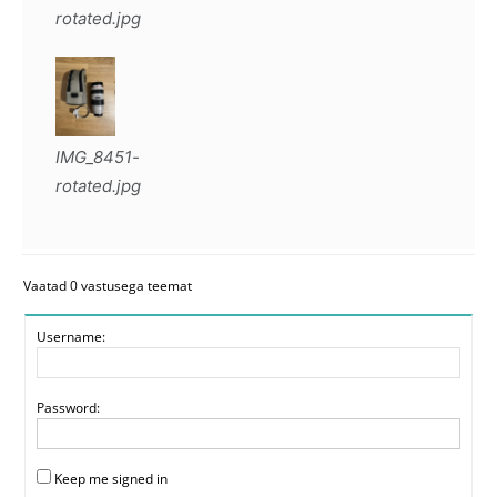
rotated.jpg
IMG_8451-
rotated.jpg
Vaatad 0 vastusega teemat
Username:
Password:
Keep me signed in