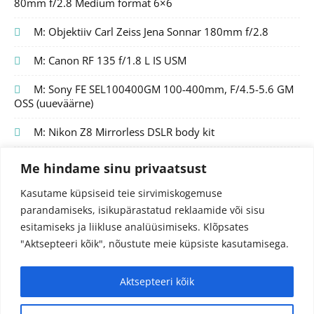
80mm f/2.8 Medium format 6×6
M: Objektiiv Carl Zeiss Jena Sonnar 180mm f/2.8
M: Canon RF 135 f/1.8 L IS USM
M: Sony FE SEL100400GM 100-400mm, F/4.5-5.6 GM
OSS (uueväärne)
M: Nikon Z8 Mirrorless DSLR body kit
Me hindame sinu privaatsust
Kasutame küpsiseid teie sirvimiskogemuse
parandamiseks, isikupärastatud reklaamide või sisu
esitamiseks ja liikluse analüüsimiseks.
Klõpsates
"Aktsepteeri kõik", nõustute meie küpsiste kasutamisega.
Aktsepteeri kõik
© 2024 Fotojutud OÜ
Reg.nr. 14827097