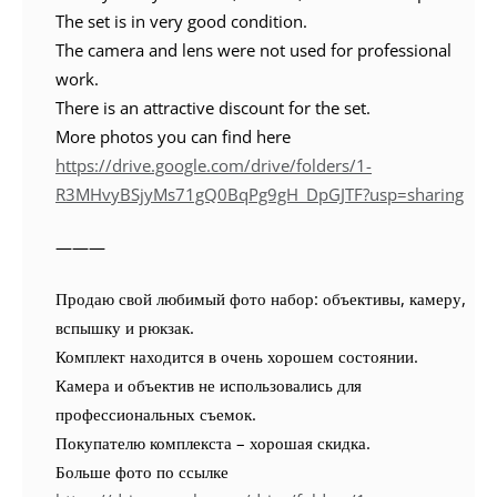
The set is in very good condition.
The camera and lens were not used for professional
work.
There is an attractive discount for the set.
More photos you can find here
https://drive.google.com/drive/folders/1-
R3MHvyBSjyMs71gQ0BqPg9gH_DpGJTF?usp=sharing
———
Продаю свой любимый фото набор: объективы, камеру,
вспышку и рюкзак.
Комплект находится в очень хорошем состоянии.
Камера и объектив не использовались для
профессиональных съемок.
Покупателю комплекста – хорошая скидка.
Больше фото по ссылке