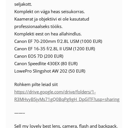
seljakott.
Komplekt on väga heas seisukorras.
Kaamerat ja objektiivi ei ole kasutatud
professionaalseks tööks.
Komplekti eest on hea allahindlus.
Canon EF 70-200mm f/2.8L USM (1000 EUR)
Canon EF 16-35 f/2.8L II USM (1200 EUR)
Canon EOS 7D (200 EUR)
Canon Speedlite 430EX (80 EUR)
LowePro Slingshot AW 202 (50 EUR)
Rohkem pilte leiad siit
https://drive.google.com/drive/folders/1-
R3MHvyBSjyMs71gQ0BqPg9gH_DpGJTF?usp=sharing
——–
Sell my lovely best lens, camera, flash and backpack.