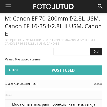
M: Canon EF 70-200mm f/2.8L USM.
Canon EF 16-35 f/2.8L II USM. Canon
E
FOTOJUTUD
›
OST-MÜÜK
›
M: CANON EF 70-200MM F/2.8L USM.
CANON EF 16-35 F/2.8L II USM. CANON E
Vaatad 0 vastusega teemat
POSTITUSED
AUTOR
5. veebruar 2023 kell 13:51
#26164
alpine
Müüa oma armas parim objektiiv, kaamera, välk ja